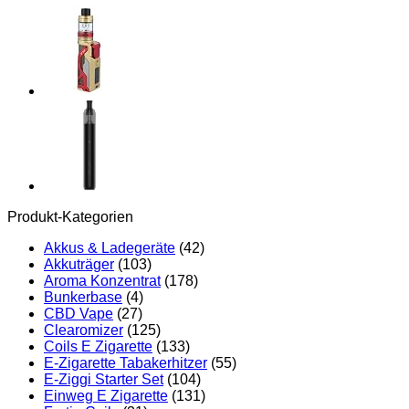
Zigarette
1500mAh
Akku,
Starter-
Kit
mit
2,0-
ml-
Cosmo-
Nebula-
Tank,
2
Stück
Produkt-Kategorien
Cosmo
Coil
Akkus & Ladegeräte
(42)
1,6
Akkuträger
(103)
Ohm/0,7
Aroma Konzentrat
(178)
Ohm,kein
Bunkerbase
(4)
E-
CBD Vape
(27)
Liquid
Clearomizer
(125)
kein
Coils E Zigarette
(133)
Nikotin
E-Zigarette Tabakerhitzer
(55)
(Schwarz)
E-Ziggi Starter Set
(104)
Menge
Einweg E Zigarette
(131)