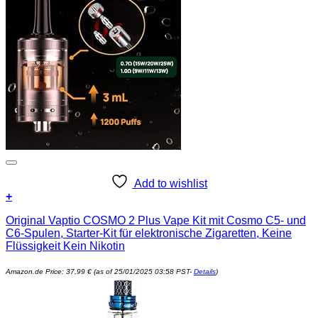
Add to wishlist
+
Original Vaptio COSMO 2 Plus Vape Kit mit Cosmo C5- und
C6-Spulen, Starter-Kit für elektronische Zigaretten, Keine
Flüssigkeit Kein Nikotin
Amazon.de Price:
37,99
€
(as of 25/01/2025 03:58 PST-
Details
)