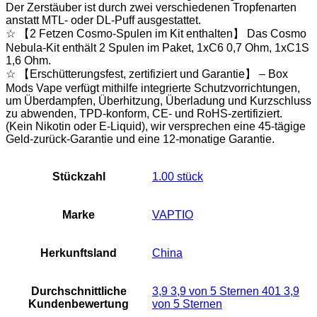
Der Zerstäuber ist durch zwei verschiedenen Tropfenarten
anstatt MTL- oder DL-Puff ausgestattet.
☆ 【2 Fetzen Cosmo-Spulen im Kit enthalten】 Das Cosmo
Nebula-Kit enthält 2 Spulen im Paket, 1xC6 0,7 Ohm, 1xC1S
1,6 Ohm.
☆ 【Erschütterungsfest, zertifiziert und Garantie】 – Box
Mods Vape verfügt mithilfe integrierte Schutzvorrichtungen,
um Überdampfen, Überhitzung, Überladung und Kurzschluss
zu abwenden, TPD-konform, CE- und RoHS-zertifiziert.
(Kein Nikotin oder E-Liquid), wir versprechen eine 45-tägige
Geld-zurück-Garantie und eine 12-monatige Garantie.
Stückzahl
‎1.00 stück
Marke
‎VAPTIO
Herkunftsland
‎China
Durchschnittliche
3,9 3,9 von 5 Sternen 401 3,9
Kundenbewertung
von 5 Sternen