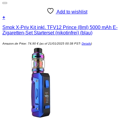
Add to wishlist
+
Smok X-Priv Kit inkl. TFV12 Prince (8ml) 5000 mAh E-
Zigaretten-Set Starterset (nikotinfrei) (blau)
Amazon.de Price:
74,90
€
(as of 21/01/2025 00:38 PST-
Details
)