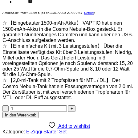
Amazon.de Price:
23,99
€
(as of 22/01/2025 21:32 PST-
Details
)
☆ 【Eingebauter 1500-mAh-Akku】 VAPTIO hat einen
1500-mAh-Akku in die Cosmo Nebula-Box gesteckt. Er
garantiert stundenlanges Dampfen und kann über den USB-
C-Anschluss aufgeladen werden.
☆ 【Ein einfaches Kit mit 3 Leistungsstufen】 Über die
Einstelltaste verfügt das Kit über 3 Leistungsstufen: Niedrig,
Mittel oder Hoch. Das Gerät liefert Leistung in 3
voreingestellten Optionen je nach Spulenwiderstand: 15, 20
oder 25 Watt für die 0,7-Ohm-Spule und 8, 10 oder 12 Watt
für die 1,6-Ohm-Spule.
☆ 【2,0-ml-Tank mit 2 Tropfspitzen für MTL / DL】 Der
Cosmo Nebula-Tank hat ein Fassungsvermögen von 2,0 ml.
Der Zerstäuber ist mit zwei verschiedenen Tropfenarten für
MTL- oder DL-Puff ausgestattet.
VAPTIO
Cosmo
In den Warenkorb
Nebula
Kit
Add to wishlist
25W
Kategorie:
E-Ziggi Starter Set
Elektronische