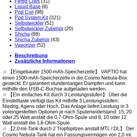
Fertig Coils
(31)
Liquid Base
(8)
Pod Coil
(98)
Pod System Kit
(321)
Selbstwickler
(51)
Selbstwickler Zubehör
(20)
Shicha
(88)
Shicha Zubehör
(43)
Vaporizer
(52)
Beschreibung
Zusätzliche Informationen
☆ 【Eingebauter 1500-mAh-Speicherzelle】 VAPTIO hat
einen 1500-mAh-Speicherzelle in die Cosmo Nebula-Box
gesteckt. Er garantiert stundenlanges Dampfen und kann
mithilfe den USB-C-Buchse aufgeladen werden.
☆ 【Ein einfaches Kit durch 3 Leistungsstufen】 Über die
Einstelltaste verfügt das Kit mithilfe 3 Leistungsstufen:
Niedrig, Agens oder Hoch. Das Anlage liefert Leistung in 3
voreingestellten Optionen je nach Spulenwiderstand: 15, 20
oder 25 Watt anstatt die 0,7-Ohm-Spule und 8, 10 oder 12
Watt anstatt die 1,6-Ohm-Spule.
☆ 【2,0-ml-Tank durch 2 Tropfspitzen anstatt MTL / DL】 Der
Cosmo Nebula-Tank hat ein Fassungsvermögen von 2,0 ml.