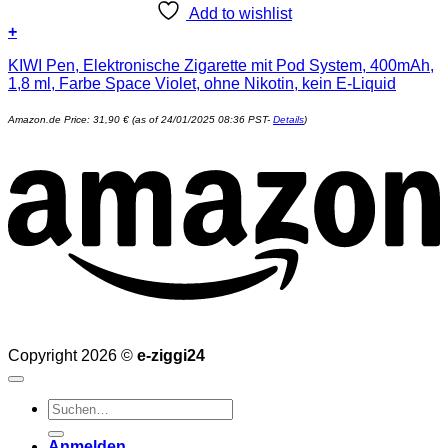
Add to wishlist
+
KIWI Pen, Elektronische Zigarette mit Pod System, 400mAh,
1,8 ml, Farbe Space Violet, ohne Nikotin, kein E-Liquid
Amazon.de Price:
31,90
€
(as of 24/01/2025 08:36 PST-
Details
)
Copyright 2026 ©
e-ziggi24
Suchen
nach:
Anmelden