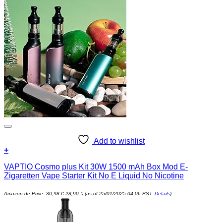
Add to wishlist
+
VAPTIO Cosmo plus Kit 30W 1500 mAh Box Mod E-
Zigaretten Vape Starter Kit No E Liquid No Nicotine
Ursprünglicher
Aktueller
Amazon.de Price:
30,98
€
28,90
€
(as of 25/01/2025 04:06 PST-
Details
)
Preis
Preis
war:
ist:
30,98 €
28,90 €.