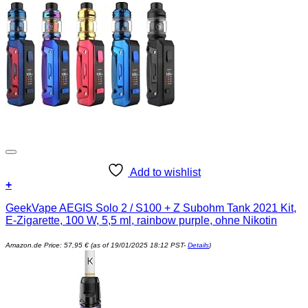
Add to wishlist
+
GeekVape AEGIS Solo 2 / S100 + Z Subohm Tank 2021 Kit,
E-Zigarette, 100 W, 5,5 ml, rainbow purple, ohne Nikotin
Amazon.de Price:
57,95
€
(as of 19/01/2025 18:12 PST-
Details
)