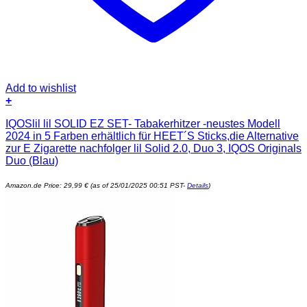
Add to wishlist
+
IQOSlil lil SOLID EZ SET- Tabakerhitzer -neustes Modell
2024 in 5 Farben erhältlich für HEET´S Sticks,die Alternative
zur E Zigarette nachfolger lil Solid 2.0, Duo 3, IQOS Originals
Duo (Blau)
Amazon.de Price:
29,99
€
(as of 25/01/2025 00:51 PST-
Details
)