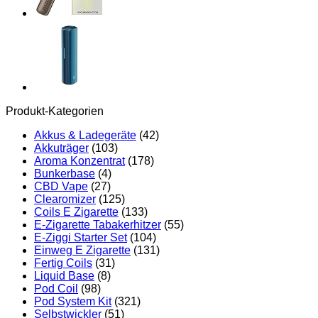
Produkt-Kategorien
Akkus & Ladegeräte
(42)
Akkuträger
(103)
Aroma Konzentrat
(178)
Bunkerbase
(4)
CBD Vape
(27)
Clearomizer
(125)
Coils E Zigarette
(133)
E-Zigarette Tabakerhitzer
(55)
E-Ziggi Starter Set
(104)
Einweg E Zigarette
(131)
Fertig Coils
(31)
Liquid Base
(8)
Pod Coil
(98)
Pod System Kit
(321)
Selbstwickler
(51)