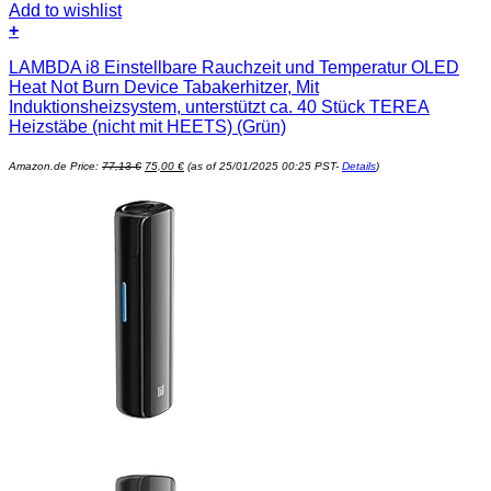
Add to wishlist
+
LAMBDA i8 Einstellbare Rauchzeit und Temperatur OLED
Heat Not Burn Device Tabakerhitzer, Mit
Induktionsheizsystem, unterstützt ca. 40 Stück TEREA
Heizstäbe (nicht mit HEETS) (Grün)
Ursprünglicher
Aktueller
Amazon.de Price:
77,13
€
75,00
€
(as of 25/01/2025 00:25 PST-
Details
)
Preis
Preis
war:
ist:
77,13 €
75,00 €.