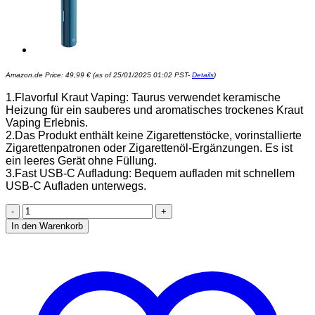
Amazon.de Price:
49,99
€
(as of 25/01/2025 01:02 PST-
Details
)
1.Flavorful Kraut Vaping: Taurus verwendet keramische
Heizung für ein sauberes und aromatisches trockenes Kraut
Vaping Erlebnis.
2.Das Produkt enthält keine Zigarettenstöcke, vorinstallierte
Zigarettenpatronen oder Zigarettenöl-Ergänzungen. Es ist
ein leeres Gerät ohne Füllung.
3.Fast USB-C Aufladung: Bequem aufladen mit schnellem
USB-C Aufladen unterwegs.
Vaporizer
Cannabis
In den Warenkorb
IOUQ
KIT
Verdampfer
e
zigarette
Keramische
Heizkammer