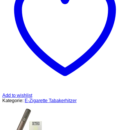
LCD
Display
Bildschirm
unterstützt
weed
präzise
Temperaturregelung
Tabakerhitzer
(Schwarz)
Menge
Add to wishlist
Kategorie:
E-Zigarette Tabakerhitzer