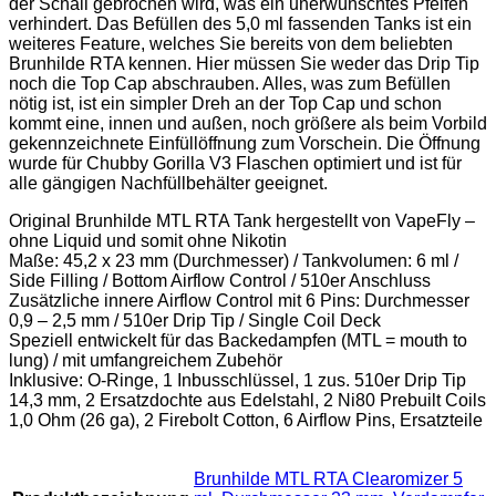
der Schall gebrochen wird, was ein unerwünschtes Pfeifen
verhindert. Das Befüllen des 5,0 ml fassenden Tanks ist ein
weiteres Feature, welches Sie bereits von dem beliebten
Brunhilde RTA kennen. Hier müssen Sie weder das Drip Tip
noch die Top Cap abschrauben. Alles, was zum Befüllen
nötig ist, ist ein simpler Dreh an der Top Cap und schon
kommt eine, innen und außen, noch größere als beim Vorbild
gekennzeichnete Einfüllöffnung zum Vorschein. Die Öffnung
wurde für Chubby Gorilla V3 Flaschen optimiert und ist für
alle gängigen Nachfüllbehälter geeignet.
Original Brunhilde MTL RTA Tank hergestellt von VapeFly –
ohne Liquid und somit ohne Nikotin
Maße: 45,2 x 23 mm (Durchmesser) / Tankvolumen: 6 ml /
Side Filling / Bottom Airflow Control / 510er Anschluss
Zusätzliche innere Airflow Control mit 6 Pins: Durchmesser
0,9 – 2,5 mm / 510er Drip Tip / Single Coil Deck
Speziell entwickelt für das Backedampfen (MTL = mouth to
lung) / mit umfangreichem Zubehör
Inklusive: O-Ringe, 1 Inbusschlüssel, 1 zus. 510er Drip Tip
14,3 mm, 2 Ersatzdochte aus Edelstahl, 2 Ni80 Prebuilt Coils
1,0 Ohm (26 ga), 2 Firebolt Cotton, 6 Airflow Pins, Ersatzteile
‎Brunhilde MTL RTA Clearomizer 5