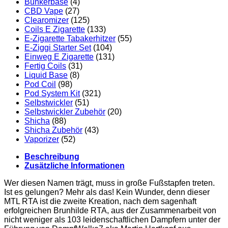
Bunkerbase
(4)
CBD Vape
(27)
Clearomizer
(125)
Coils E Zigarette
(133)
E-Zigarette Tabakerhitzer
(55)
E-Ziggi Starter Set
(104)
Einweg E Zigarette
(131)
Fertig Coils
(31)
Liquid Base
(8)
Pod Coil
(98)
Pod System Kit
(321)
Selbstwickler
(51)
Selbstwickler Zubehör
(20)
Shicha
(88)
Shicha Zubehör
(43)
Vaporizer
(52)
Beschreibung
Zusätzliche Informationen
Wer diesen Namen trägt, muss in große Fußstapfen treten.
Ist es gelungen? Mehr als das! Kein Wunder, denn dieser
MTL RTA ist die zweite Kreation, nach dem sagenhaft
erfolgreichen Brunhilde RTA, aus der Zusammenarbeit von
nicht weniger als 103 leidenschaftlichen Dampfern unter der