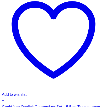
Add to wishlist
+
GeékVape Obelisk Clearomizer Set – 5,5 ml Tankvolumen –