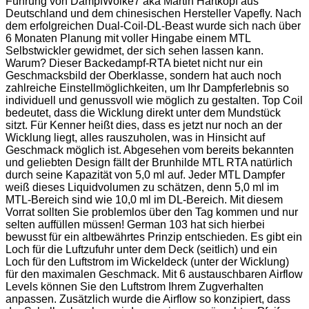
Führung von DampfWolke7 aka Martin Hartkopf aus
Deutschland und dem chinesischen Hersteller Vapefly. Nach
dem erfolgreichen Dual-Coil-DL-Beast wurde sich nach über
6 Monaten Planung mit voller Hingabe einem MTL
Selbstwickler gewidmet, der sich sehen lassen kann.
Warum? Dieser Backedampf-RTA bietet nicht nur ein
Geschmacksbild der Oberklasse, sondern hat auch noch
zahlreiche Einstellmöglichkeiten, um Ihr Dampferlebnis so
individuell und genussvoll wie möglich zu gestalten. Top Coil
bedeutet, dass die Wicklung direkt unter dem Mundstück
sitzt. Für Kenner heißt dies, dass es jetzt nur noch an der
Wicklung liegt, alles rauszuholen, was in Hinsicht auf
Geschmack möglich ist. Abgesehen vom bereits bekannten
und geliebten Design fällt der Brunhilde MTL RTA natürlich
durch seine Kapazität von 5,0 ml auf. Jeder MTL Dampfer
weiß dieses Liquidvolumen zu schätzen, denn 5,0 ml im
MTL-Bereich sind wie 10,0 ml im DL-Bereich. Mit diesem
Vorrat sollten Sie problemlos über den Tag kommen und nur
selten auffüllen müssen! German 103 hat sich hierbei
bewusst für ein altbewährtes Prinzip entschieden. Es gibt ein
Loch für die Luftzufuhr unter dem Deck (seitlich) und ein
Loch für den Luftstrom im Wickeldeck (unter der Wicklung)
für den maximalen Geschmack. Mit 6 austauschbaren Airflow
Levels können Sie den Luftstrom Ihrem Zugverhalten
anpassen. Zusätzlich wurde die Airflow so konzipiert, dass