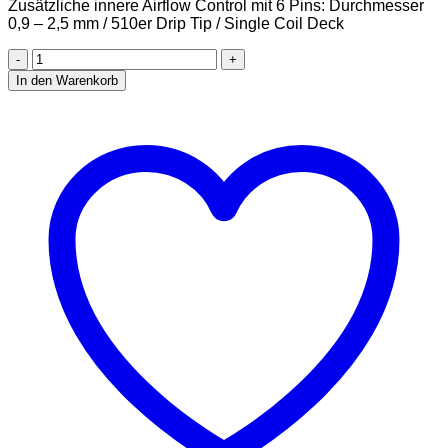
Zusätzliche innere Airflow Control mit 6 Pins: Durchmesser
0,9 – 2,5 mm / 510er Drip Tip / Single Coil Deck
VapeFly
Brunhilde
In den Warenkorb
MTL
RTA
Clearomizer
5
ml,
Durchmesser
23
mm,
Verdampfer
für
e-
Zigarette,
silber
Menge