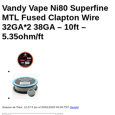
Vandy Vape Ni80 Superfine
MTL Fused Clapton Wire
32GA*2 38GA – 10ft –
5.35ohm/ft
Amazon.de Price:
12,07
€
(as of 20/01/2025 00:28 PST-
Details
)