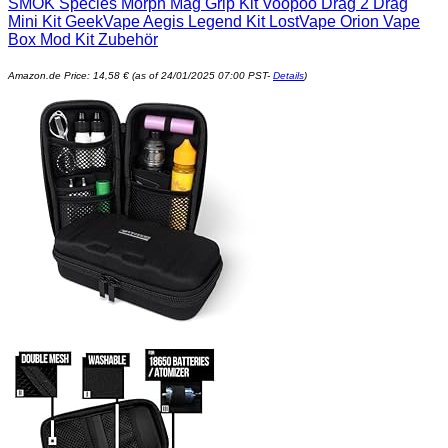
SMOK Species Morph Mag Grip Kit Voopoo Drag 2 Drag
Mini Kit GeekVape Aegis Legend Kit LostVape Orion Vape
Box Mod Kit Zubehör
Amazon.de Price:
14,58
€
(as of 24/01/2025 07:00 PST-
Details
)