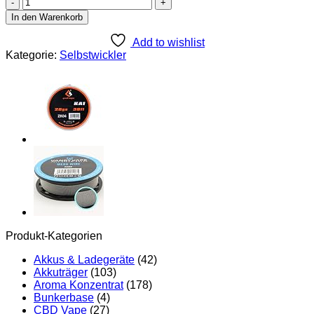
Vandy
Vape
In den Warenkorb
Ni80
Superfine
Add to wishlist
MTL
Kategorie:
Selbstwickler
Fused
Clapton
Wire
32GA*2
38GA
-
10ft
-
5.35ohm/ft
Menge
Produkt-Kategorien
Akkus & Ladegeräte
(42)
Akkuträger
(103)
Aroma Konzentrat
(178)
Bunkerbase
(4)
CBD Vape
(27)