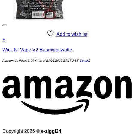
Add to wishlist
+
Wick N‘ Vape V2 Baumwollwatte
Amazon.de Price:
6,90
€
(as of 23/01/2025 23:17 PST-
Details
)
Copyright 2026 ©
e-ziggi24