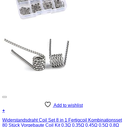
Add to wishlist
+
Widerstandsdraht Coil Set 8 in 1 Fertigcoil Kombinationsset
80 Stück Vorgebaute Coil Kit 0.3Ω 0.35Ω 0.45Ω 0.5Ω 0.8Ω