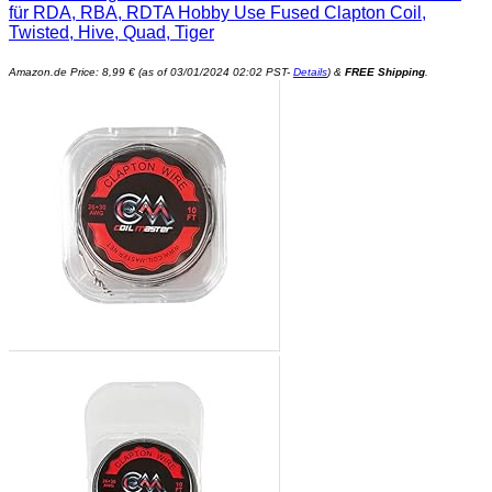
für RDA, RBA, RDTA Hobby Use Fused Clapton Coil,
Twisted, Hive, Quad, Tiger
Amazon.de Price:
8,99
€
(as of 03/01/2024 02:02 PST-
Details
)
&
FREE Shipping
.