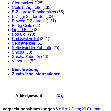
Clearomizer
(125)
Coils E Zigarette
(133)
E-Zigarette Tabakerhitzer
(55)
E-Ziggi Starter Set
(104)
Einweg E Zigarette
(131)
Fertig Coils
(31)
Liquid Base
(8)
Pod Coil
(98)
Pod System Kit
(321)
Selbstwickler
(51)
Selbstwickler Zubehör
(20)
Shicha
(88)
Shicha Zubehör
(43)
Vaporizer
(52)
Beschreibung
Zusätzliche Informationen
Artikelgewicht
‎20 g
Verpackungsabmessungen
‎6 x 6 x 1,8 cm; 20 Gramm