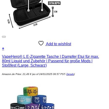
Add to wishlist
+
VapeHero® L E-Zigarette Tasche | Dampfer Etui für max.
80ml Liquid und Zubehör | Passend für große Mods |
Stoßfest (Large, Schwarz)
Amazon.de Price:
21,49
€
(as of 24/01/2025 06:57 PST-
Details
)