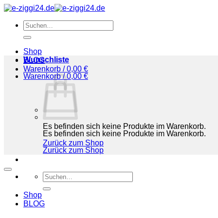
Zum
Inhalt
Suchen
springen
nach:
Shop
Wunschliste
BLOG
Warenkorb /
0,00
€
Warenkorb /
0,00
€
Es befinden sich keine Produkte im Warenkorb.
Es befinden sich keine Produkte im Warenkorb.
Zurück zum Shop
Zurück zum Shop
Suchen
nach:
Shop
BLOG