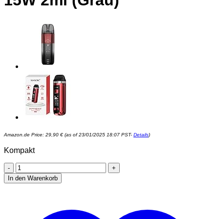
15W 2ml (Grau)
Amazon.de Price:
29,90
€
(as of 23/01/2025 18:07 PST-
Details
)
Kompakt
UWELL
Caliburn
In den Warenkorb
A2
Pod
System
Kit