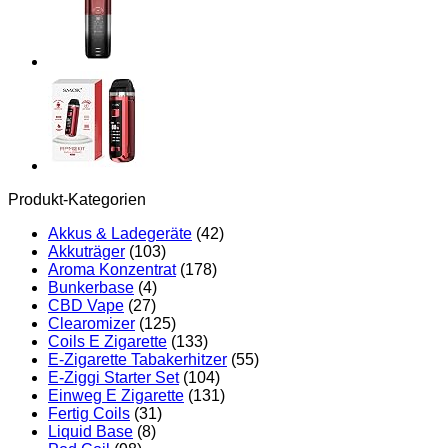
Produkt-Kategorien
Akkus & Ladegeräte
(42)
Akkuträger
(103)
Aroma Konzentrat
(178)
Bunkerbase
(4)
CBD Vape
(27)
Clearomizer
(125)
Coils E Zigarette
(133)
E-Zigarette Tabakerhitzer
(55)
E-Ziggi Starter Set
(104)
Einweg E Zigarette
(131)
Fertig Coils
(31)
Liquid Base
(8)