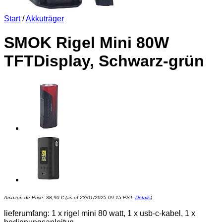
Start
/
Akkuträger
SMOK Rigel Mini 80W
TFTDisplay, Schwarz-grün
Amazon.de Price:
38,90
€
(as of 23/01/2025 09:15 PST-
Details
)
lieferumfang: 1 x rigel mini 80 watt, 1 x usb-c-kabel, 1 x