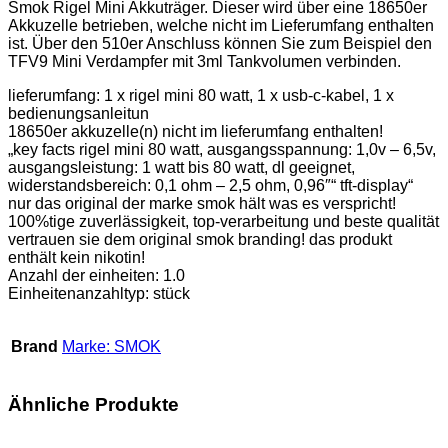
Smok Rigel Mini Akkuträger. Dieser wird über eine 18650er
Akkuzelle betrieben, welche nicht im Lieferumfang enthalten
ist. Über den 510er Anschluss können Sie zum Beispiel den
TFV9 Mini Verdampfer mit 3ml Tankvolumen verbinden.
lieferumfang: 1 x rigel mini 80 watt, 1 x usb-c-kabel, 1 x
bedienungsanleitun
18650er akkuzelle(n) nicht im lieferumfang enthalten!
„key facts rigel mini 80 watt, ausgangsspannung: 1,0v – 6,5v,
ausgangsleistung: 1 watt bis 80 watt, dl geeignet,
widerstandsbereich: 0,1 ohm – 2,5 ohm, 0,96″“ tft-display“
nur das original der marke smok hält was es verspricht!
100%tige zuverlässigkeit, top-verarbeitung und beste qualität
vertrauen sie dem original smok branding! das produkt
enthält kein nikotin!
Anzahl der einheiten: 1.0
Einheitenanzahltyp: stück
Brand
Marke: SMOK
Ähnliche Produkte