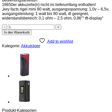
bedienungsanleitun
18650er akkuzelle(n) nicht im lieferumfang enthalten!
„key facts rigel mini 80 watt, ausgangsspannung: 1,0v – 6,5v,
ausgangsleistung: 1 watt bis 80 watt, dl geeignet,
widerstandsbereich: 0,1 ohm – 2,5 ohm, 0,96″“ tft-display“
SMOK
Rigel
In den Warenkorb
Mini
80W
Add to wishlist
TFTDisplay,
Kategorie:
Akkuträger
Schwarz-
grün
Menge
Produkt-Kategorien