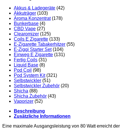
Akkus & Ladegeräte
(42)
Akkuträger
(103)
Aroma Konzentrat
(178)
Bunkerbase
(4)
CBD Vape
(27)
Clearomizer
(125)
Coils E Zigarette
(133)
E-Zigarette Tabakerhitzer
(55)
E-Ziggi Starter Set
(104)
Einweg E Zigarette
(131)
Fertig Coils
(31)
Liquid Base
(8)
Pod Coil
(98)
Pod System Kit
(321)
Selbstwickler
(51)
Selbstwickler Zubehör
(20)
Shicha
(88)
Shicha Zubehör
(43)
Vaporizer
(52)
Beschreibung
Zusätzliche Informationen
Eine maximale Ausgangsleistung von 80 Watt erreicht der