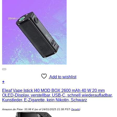
Add to wishlist
+
Eleaf Vape Istick I40 MOD BOX 2600 mAh 40 W 20 mm
OLED-Display, verstellbar, USB-C, schnell wiederaufladbar,
Kunstleder, E-Zigarette, kein Nikotin, Schwarz
Amazon.de Price:
33,98
€
(as of 24/01/2025 21:38 PST-
Details
)