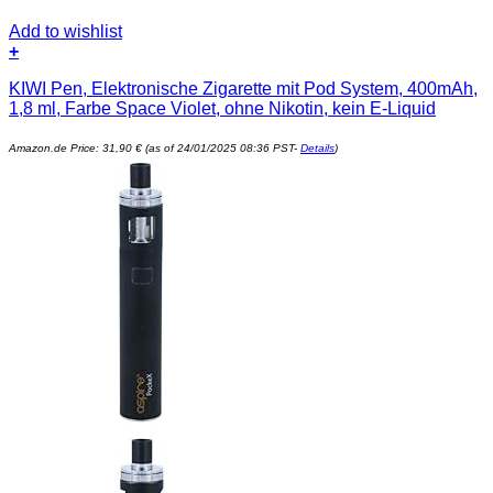
Add to wishlist
+
KIWI Pen, Elektronische Zigarette mit Pod System, 400mAh,
1,8 ml, Farbe Space Violet, ohne Nikotin, kein E-Liquid
Amazon.de Price:
31,90
€
(as of 24/01/2025 08:36 PST-
Details
)