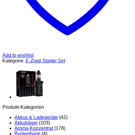
enthalten),
6,5 ml
Vape
Verdampfer,
Kein
Nikotin,
Schwarz
Rot
Menge
Add to wishlist
Kategorie:
E-Ziggi Starter Set
Produkt-Kategorien
Akkus & Ladegeräte
(42)
Akkuträger
(103)
Aroma Konzentrat
(178)
Bunkerbase
(4)