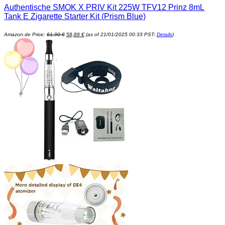
Authentische SMOK X PRIV Kit 225W TFV12 Prinz 8mL
Tank E Zigarette Starter Kit (Prism Blue)
Ursprünglicher
Aktueller
Amazon.de Price:
61,90
€
58,89
€
(as of 21/01/2025 00:33 PST-
Details
)
Preis
Preis
war:
ist:
61,90 €
58,89 €.