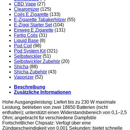
CBD Vape
(27)
Clearomizer
(125)
Coils E Zigarette
(133)
E-Zigarette Tabakerhitzer
(55)
E-Ziggi Starter Set
(104)
Einweg E Zigarette
(131)
Fertig Coils
(31)
Liquid Base
(8)
Pod Coil
(98)
Pod System Kit
(321)
Selbstwickler
(51)
Selbstwickler Zubehör
(20)
Shicha
(88)
Shicha Zubehör
(43)
Vaporizer
(52)
Beschreibung
Zusätzliche Informationen
Hohe Ausgangsleistung: Liefert bis zu 230 W maximale
Leistung, betrieben von zwei 18650 Batterien (nicht
enthalten); unterstützt einen Widerstandsbereich von 0,1–2,5
Ohm; angebracht für verschiedene Dampfstile
Fortschrittlicher Chipsatz: Verfügt über eine
Zündgeschwindigkeit von 0,001 Sekunden; bietet schnelle