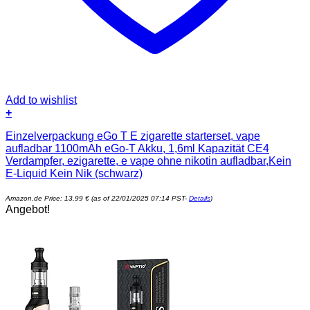
Add to wishlist
+
Einzelverpackung eGo T E zigarette starterset, vape
aufladbar 1100mAh eGo-T Akku, 1,6ml Kapazität CE4
Verdampfer, ezigarette, e vape ohne nikotin aufladbar,Kein
E-Liquid Kein Nik (schwarz)
Amazon.de Price:
13,99
€
(as of 22/01/2025 07:14 PST-
Details
)
Angebot!