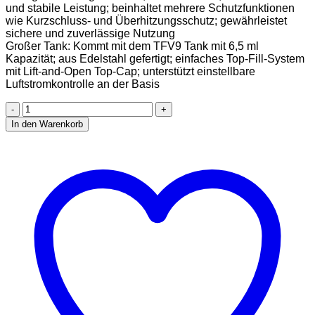
und stabile Leistung; beinhaltet mehrere Schutzfunktionen
wie Kurzschluss- und Überhitzungsschutz; gewährleistet
sichere und zuverlässige Nutzung
Großer Tank: Kommt mit dem TFV9 Tank mit 6,5 ml
Kapazität; aus Edelstahl gefertigt; einfaches Top-Fill-System
mit Lift-and-Open Top-Cap; unterstützt einstellbare
Luftstromkontrolle an der Basis
SMOK
Rigel
In den Warenkorb
230W
E-
Zigaretten
Box
Mod
Kit
mit
TFV9
Tank,
betrieben
von
zwei
18650
Batterien
(Nicht