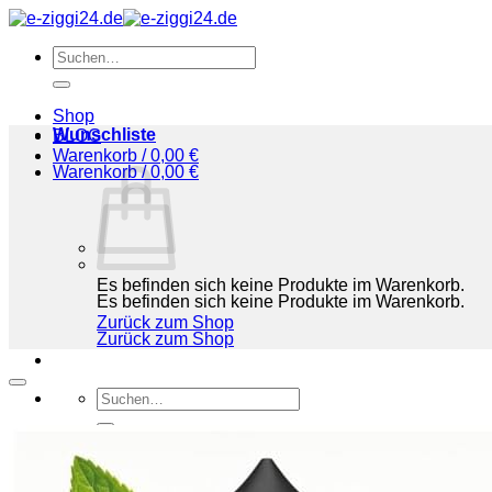
Zum
Inhalt
Suchen
springen
nach:
Shop
Wunschliste
BLOG
Warenkorb /
0,00
€
Warenkorb /
0,00
€
Es befinden sich keine Produkte im Warenkorb.
Es befinden sich keine Produkte im Warenkorb.
Zurück zum Shop
Zurück zum Shop
Suchen
nach:
Shop
BLOG