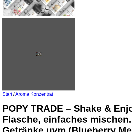
Start
/
Aroma Konzentrat
POPY TRADE – Shake & Enjoy
Flasche, einfaches mischen.
Getränke uvm (Blueberry Me