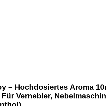
 – Hochdosiertes Aroma 10m
 Für Vernebler, Nebelmaschine
nthol)