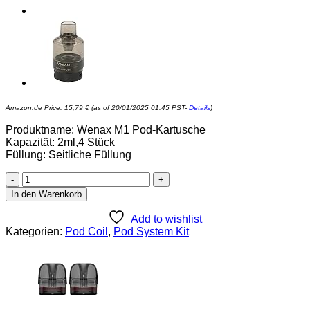
Amazon.de Price:
15,79
€
(as of 20/01/2025 01:45 PST-
Details
)
Produktname: Wenax M1 Pod-Kartusche
Kapazität: 2ml,4 Stück
Füllung: Seitliche Füllung
Original
Geekvape
In den Warenkorb
Wenax
M1
Add to wishlist
Pod
Kategorien:
Pod Coil
,
Pod System Kit
Kartusche
2ml
mit
0.8ohm
Coil
14-