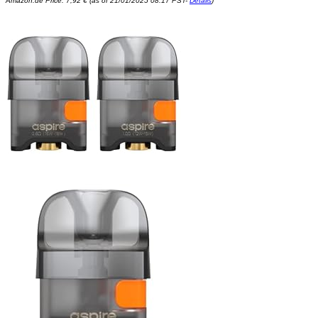
Amazon.de Price:
7,92
€
(as of 21/01/2025 08:17 PST-
Details
)