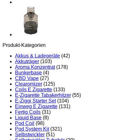
16W
4
Stück
No
Nicotine
Menge
Produkt-Kategorien
Akkus & Ladegeräte
(42)
Akkuträger
(103)
Aroma Konzentrat
(178)
Bunkerbase
(4)
CBD Vape
(27)
Clearomizer
(125)
Coils E Zigarette
(133)
E-Zigarette Tabakerhitzer
(55)
E-Ziggi Starter Set
(104)
Einweg E Zigarette
(131)
Fertig Coils
(31)
Liquid Base
(8)
Pod Coil
(98)
Pod System Kit
(321)
Selbstwickler
(51)