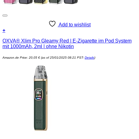
Add to wishlist
+
OXVA® Xlim Pro Gleamy Red | E-Zigarette im Pod System
mit 1000mAh, 2ml | ohne Nikotin
Amazon.de Price:
20,05
€
(as of 25/01/2025 08:21 PST-
Details
)