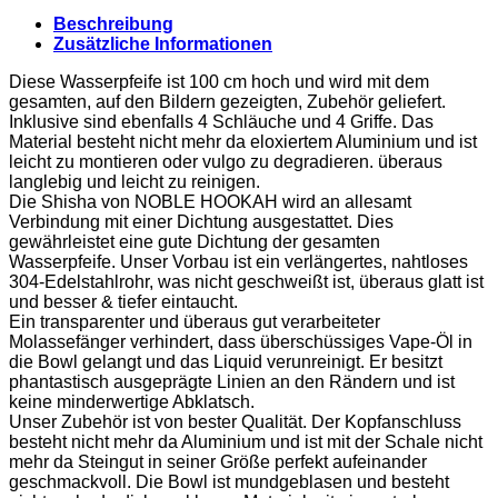
Beschreibung
Zusätzliche Informationen
Diese Wasserpfeife ist 100 cm hoch und wird mit dem
gesamten, auf den Bildern gezeigten, Zubehör geliefert.
Inklusive sind ebenfalls 4 Schläuche und 4 Griffe. Das
Material besteht nicht mehr da eloxiertem Aluminium und ist
leicht zu montieren oder vulgo zu degradieren. überaus
langlebig und leicht zu reinigen.
Die Shisha von NOBLE HOOKAH wird an allesamt
Verbindung mit einer Dichtung ausgestattet. Dies
gewährleistet eine gute Dichtung der gesamten
Wasserpfeife. Unser Vorbau ist ein verlängertes, nahtloses
304-Edelstahlrohr, was nicht geschweißt ist, überaus glatt ist
und besser & tiefer eintaucht.
Ein transparenter und überaus gut verarbeiteter
Molassefänger verhindert, dass überschüssiges Vape-Öl in
die Bowl gelangt und das Liquid verunreinigt. Er besitzt
phantastisch ausgeprägte Linien an den Rändern und ist
keine minderwertige Abklatsch.
Unser Zubehör ist von bester Qualität. Der Kopfanschluss
besteht nicht mehr da Aluminium und ist mit der Schale nicht
mehr da Steingut in seiner Größe perfekt aufeinander
geschmackvoll. Die Bowl ist mundgeblasen und besteht