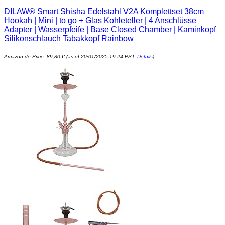
DILAW® Smart Shisha Edelstahl V2A Komplettset 38cm
Hookah | Mini | to go + Glas Kohleteller | 4 Anschlüsse
Adapter | Wasserpfeife | Base Closed Chamber | Kaminkopf
Silikonschlauch Tabakkopf Rainbow
Amazon.de Price:
89,80
€
(as of 20/01/2025 19:24 PST-
Details
)