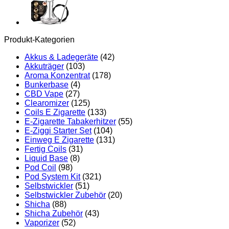
Produkt-Kategorien
Akkus & Ladegeräte
(42)
Akkuträger
(103)
Aroma Konzentrat
(178)
Bunkerbase
(4)
CBD Vape
(27)
Clearomizer
(125)
Coils E Zigarette
(133)
E-Zigarette Tabakerhitzer
(55)
E-Ziggi Starter Set
(104)
Einweg E Zigarette
(131)
Fertig Coils
(31)
Liquid Base
(8)
Pod Coil
(98)
Pod System Kit
(321)
Selbstwickler
(51)
Selbstwickler Zubehör
(20)
Shicha
(88)
Shicha Zubehör
(43)
Vaporizer
(52)