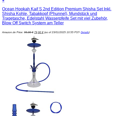
+
Ocean Hookah Kaif S 2nd Edition Premium Shisha Set Inkl.
Shisha Kohle, Tabakkopf (Phunnel), Mundstück und
Tragetasche, Edelstahl Wasserpfeife Set mit viel Zubehör,
Blow Off Switch System am Teller
Ursprünglicher
Aktueller
Amazon.de Price:
99,00
€
79,90
€
(as of 23/01/2025 10:55 PST-
Details
)
Preis
Preis
war:
ist:
99,00 €
79,90 €.