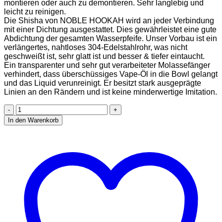
montieren oder auch zu demontieren. Sehr langlebig und
leicht zu reinigen.
Die Shisha von NOBLE HOOKAH wird an jeder Verbindung
mit einer Dichtung ausgestattet. Dies gewährleistet eine gute
Abdichtung der gesamten Wasserpfeife. Unser Vorbau ist ein
verlängertes, nahtloses 304-Edelstahlrohr, was nicht
geschweißt ist, sehr glatt ist und besser & tiefer eintaucht.
Ein transparenter und sehr gut verarbeiteter Molassefänger
verhindert, dass überschüssiges Vape-Öl in die Bowl gelangt
und das Liquid verunreinigt. Er besitzt stark ausgeprägte
Linien an den Rändern und ist keine minderwertige Imitation.
NOBLE
HOOKAH
In den Warenkorb
HOOKAH
100cm
4
Anschlüsse
Aluminium
Shisha
Set
mit
LED
Licht,
4