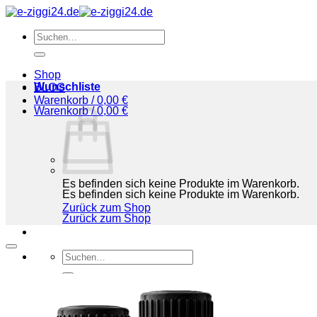
Zum
Inhalt
Suchen
springen
nach:
Shop
Wunschliste
BLOG
Warenkorb /
0,00
€
Warenkorb /
0,00
€
Es befinden sich keine Produkte im Warenkorb.
Es befinden sich keine Produkte im Warenkorb.
Zurück zum Shop
Zurück zum Shop
Suchen
nach:
Shop
BLOG