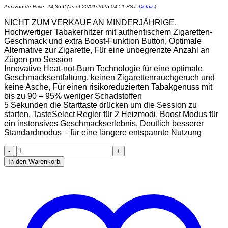
Amazon.de Price:
24,36
€
(as of 22/01/2025 04:51 PST-
Details
)
NICHT ZUM VERKAUF AN MINDERJÄHRIGE.
Hochwertiger Tabakerhitzer mit authentischem Zigaretten-
Geschmack und extra Boost-Funktion Button, Optimale
Alternative zur Zigarette, Für eine unbegrenzte Anzahl an
Zügen pro Session
Innovative Heat-not-Burn Technologie für eine optimale
Geschmacksentfaltung, keinen Zigarettenrauchgeruch und
keine Asche, Für einen risikoreduzierten Tabakgenuss mit
bis zu 90 – 95% weniger Schadstoffen
5 Sekunden die Starttaste drücken um die Session zu
starten, TasteSelect Regler für 2 Heizmodi, Boost Modus für
ein instensives Geschmackserlebnis, Deutlich besserer
Standardmodus – für eine längere entspannte Nutzung
GLO
Hyper
In den Warenkorb
Pro
Tabakerhitzer,
Elektrischer
Tabak
Heater
für
klassischen