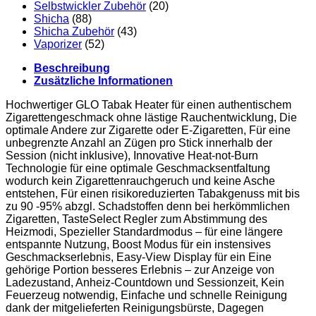
Selbstwickler Zubehör
(20)
Shicha
(88)
Shicha Zubehör
(43)
Vaporizer
(52)
Beschreibung
Zusätzliche Informationen
Hochwertiger GLO Tabak Heater für einen authentischem
Zigarettengeschmack ohne lästige Rauchentwicklung, Die
optimale Andere zur Zigarette oder E-Zigaretten, Für eine
unbegrenzte Anzahl an Zügen pro Stick innerhalb der
Session (nicht inklusive), Innovative Heat-not-Burn
Technologie für eine optimale Geschmacksentfaltung
wodurch kein Zigarettenrauchgeruch und keine Asche
entstehen, Für einen risikoreduzierten Tabakgenuss mit bis
zu 90 -95% abzgl. Schadstoffen denn bei herkömmlichen
Zigaretten, TasteSelect Regler zum Abstimmung des
Heizmodi, Spezieller Standardmodus – für eine längere
entspannte Nutzung, Boost Modus für ein instensives
Geschmackserlebnis, Easy-View Display für ein Eine
gehörige Portion besseres Erlebnis – zur Anzeige von
Ladezustand, Anheiz-Countdown und Sessionzeit, Kein
Feuerzeug notwendig, Einfache und schnelle Reinigung
dank der mitgelieferten Reinigungsbürste, Dagegen