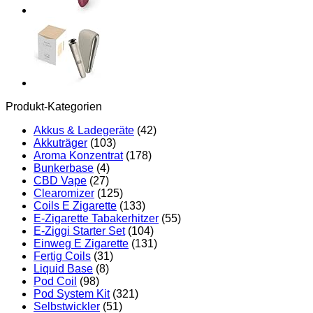
Produkt-Kategorien
Akkus & Ladegeräte
(42)
Akkuträger
(103)
Aroma Konzentrat
(178)
Bunkerbase
(4)
CBD Vape
(27)
Clearomizer
(125)
Coils E Zigarette
(133)
E-Zigarette Tabakerhitzer
(55)
E-Ziggi Starter Set
(104)
Einweg E Zigarette
(131)
Fertig Coils
(31)
Liquid Base
(8)
Pod Coil
(98)
Pod System Kit
(321)
Selbstwickler
(51)