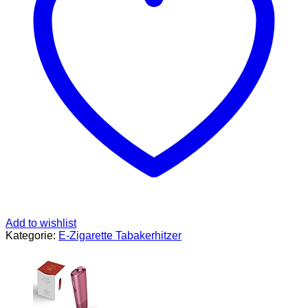
Zigaretten
Geschmack,
Alternative
zur
E-
Zigarette,
Einfache
Reinigung,
bis
zu
20
Sticks
pro
Akku-
Ladung,
Jade
Teal
Menge
Add to wishlist
Kategorie:
E-Zigarette Tabakerhitzer