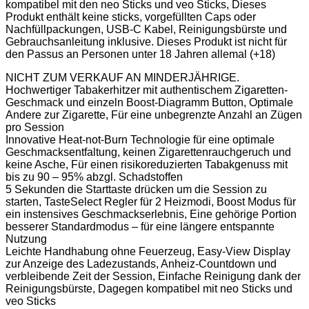
kompatibel mit den neo Sticks und veo Sticks, Dieses
Produkt enthält keine sticks, vorgefüllten Caps oder
Nachfüllpackungen, USB-C Kabel, Reinigungsbürste und
Gebrauchsanleitung inklusive. Dieses Produkt ist nicht für
den Passus an Personen unter 18 Jahren allemal (+18)
NICHT ZUM VERKAUF AN MINDERJÄHRIGE.
Hochwertiger Tabakerhitzer mit authentischem Zigaretten-
Geschmack und einzeln Boost-Diagramm Button, Optimale
Andere zur Zigarette, Für eine unbegrenzte Anzahl an Zügen
pro Session
Innovative Heat-not-Burn Technologie für eine optimale
Geschmacksentfaltung, keinen Zigarettenrauchgeruch und
keine Asche, Für einen risikoreduzierten Tabakgenuss mit
bis zu 90 – 95% abzgl. Schadstoffen
5 Sekunden die Starttaste drücken um die Session zu
starten, TasteSelect Regler für 2 Heizmodi, Boost Modus für
ein instensives Geschmackserlebnis, Eine gehörige Portion
besserer Standardmodus – für eine längere entspannte
Nutzung
Leichte Handhabung ohne Feuerzeug, Easy-View Display
zur Anzeige des Ladezustands, Anheiz-Countdown und
verbleibende Zeit der Session, Einfache Reinigung dank der
Reinigungsbürste, Dagegen kompatibel mit neo Sticks und
veo Sticks