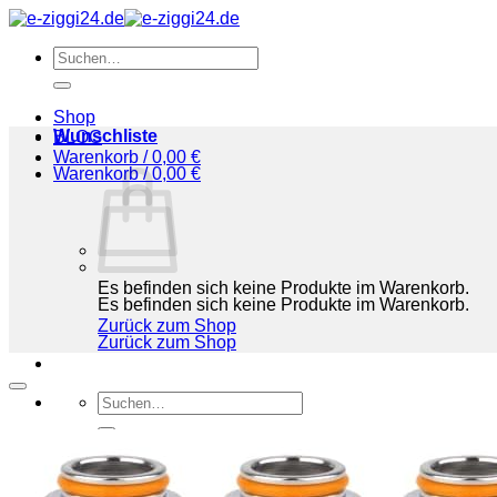
Zum
Inhalt
Suchen
springen
nach:
Shop
Wunschliste
BLOG
Warenkorb /
0,00
€
Warenkorb /
0,00
€
Es befinden sich keine Produkte im Warenkorb.
Es befinden sich keine Produkte im Warenkorb.
Zurück zum Shop
Zurück zum Shop
Suchen
nach:
Shop
BLOG