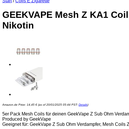
Start
/
Coils E Zigarette
GEEKVAPE Mesh Z KA1 Coil, 
Nikotin
Amazon.de Price:
14,45
€
(as of 20/01/2025 05:44 PST-
Details
)
5er Pack Mesh Coils für deinen GeekVape Z Sub Ohm Verdamp
Produced by GeekVape
Geeignet für: GeekVape Z Sub Ohm Verdampfer, Mesh Coils Zu