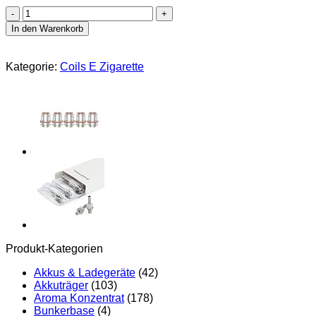
GEEKVAPE
Mesh
In den Warenkorb
Z
KA1
Coil,
Kategorie:
Coils E Zigarette
Verdampferkopf
für
E-
Zigarette,
5
Stück,
0,15
Ohm,
ohne
Nikotin
Menge
Produkt-Kategorien
Akkus & Ladegeräte
(42)
Akkuträger
(103)
Aroma Konzentrat
(178)
Bunkerbase
(4)