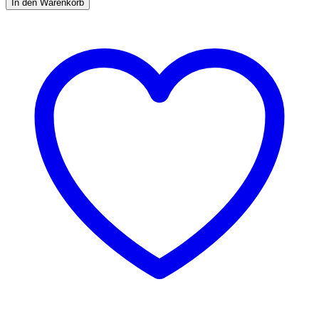
In den Warenkorb
Mesh
Clearomizer
Set
Packung
1er
Packung,
Farbe
silber
Menge