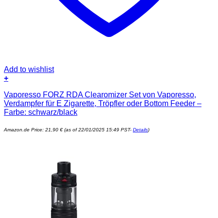
Add to wishlist
+
Vaporesso FORZ RDA Clearomizer Set von Vaporesso,
Verdampfer für E Zigarette, Tröpfler oder Bottom Feeder –
Farbe: schwarz/black
Amazon.de Price:
21,90
€
(as of 22/01/2025 15:49 PST-
Details
)