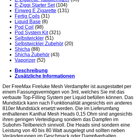
E-Ziggi Starter Set
(104)
Einweg E Zigarette
(131)
Fertig Coils
(31)
Liquid Base
(8)
Pod Coil
(98)
Pod System Kit
(321)
Selbstwickler
(51)
Selbstwickler Zubehör
(20)
Shicha
(88)
Shicha Zubehör
(43)
Vaporizer
(52)
Beschreibung
Zusätzliche Informationen
Der FreeMax Fireluke Mesh Verdampfer ist ausgestattet per
einem Fassungsvermögen von 3ml, welches Sie mit das
verbaute Top-Filling System per Liquid befüllen können. Das
Mundstück kann nach Funktionalität angesichts ein anderes
810er Mundstück ersetzt werden. Die im Lieferumfang
enthaltenen Kanthal Mesh Heads 0,15 Ohm sind angesichts
ihren geringen Verteidigung sondern das Dampfen im
Subohm-Teilbereich sinnvoll. Die Heads sind sondern eine
Leistung von 40 bis 80 Watt ausgelegt und sollten neben
Veränderungen im Geschmack oder Dampfverhalten