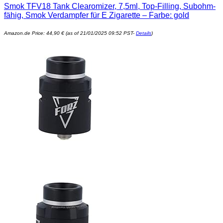
Smok TFV18 Tank Clearomizer, 7,5ml, Top-Filling, Subohm-
fähig, Smok Verdampfer für E Zigarette – Farbe: gold
Amazon.de Price:
44,90
€
(as of 21/01/2025 09:52 PST-
Details
)