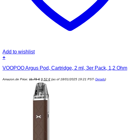
Add to wishlist
+
VOOPOO Argus Pod, Cartridge, 2 ml, 3er Pack, 1,2 Ohm
Ursprünglicher
Aktueller
Amazon.de Price:
11,75
€
9,52
€
(as of 18/01/2025 19:21 PST-
Details
)
Preis
Preis
war:
ist:
11,75 €
9,52 €.