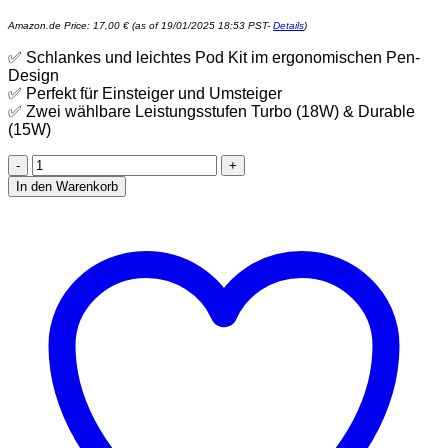
Amazon.de Price:
17,00
€
(as of 19/01/2025 18:53 PST-
Details
)
✅ Schlankes und leichtes Pod Kit im ergonomischen Pen-
Design
✅ Perfekt für Einsteiger und Umsteiger
✅ Zwei wählbare Leistungsstufen Turbo (18W) & Durable
(15W)
ELFBAR
ELFA
In den Warenkorb
TURBO
KIT
-
Elfbar
Pod
System
-
Basisgerät
und
Pod
-
In
verschiedenen
Farben