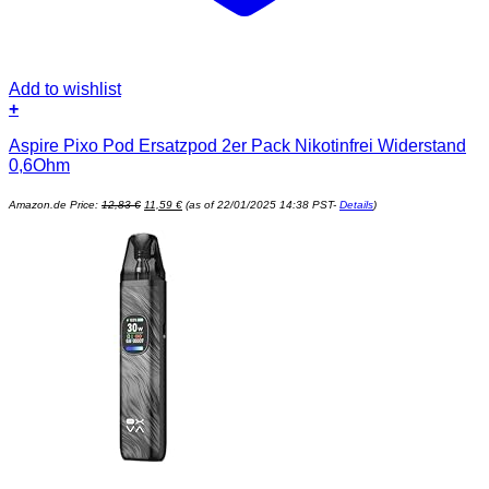
Add to wishlist
+
Aspire Pixo Pod Ersatzpod 2er Pack Nikotinfrei Widerstand
0,6Ohm
Ursprünglicher
Aktueller
Amazon.de Price:
12,83
€
11,59
€
(as of 22/01/2025 14:38 PST-
Details
)
Preis
Preis
war:
ist:
12,83 €
11,59 €.