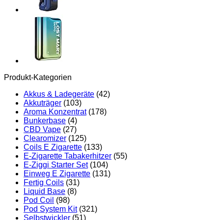
Produkt-Kategorien
Akkus & Ladegeräte
(42)
Akkuträger
(103)
Aroma Konzentrat
(178)
Bunkerbase
(4)
CBD Vape
(27)
Clearomizer
(125)
Coils E Zigarette
(133)
E-Zigarette Tabakerhitzer
(55)
E-Ziggi Starter Set
(104)
Einweg E Zigarette
(131)
Fertig Coils
(31)
Liquid Base
(8)
Pod Coil
(98)
Pod System Kit
(321)
Selbstwickler
(51)