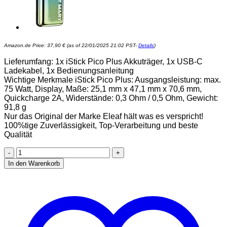
Amazon.de Price:
37,90
€
(as of 22/01/2025 21:02 PST-
Details
)
Lieferumfang: 1x iStick Pico Plus Akkuträger, 1x USB-C
Ladekabel, 1x Bedienungsanleitung
Wichtige Merkmale iStick Pico Plus: Ausgangsleistung: max.
75 Watt, Display, Maße: 25,1 mm x 47,1 mm x 70,6 mm,
Quickcharge 2A, Widerstände: 0,3 Ohm / 0,5 Ohm, Gewicht:
91,8 g
Nur das Original der Marke Eleaf hält was es verspricht!
100%tige Zuverlässigkeit, Top-Verarbeitung und beste
Qualität
Eleaf
iStick
In den Warenkorb
Pico
Plus
75
Watt
Akkuträger
-
Box