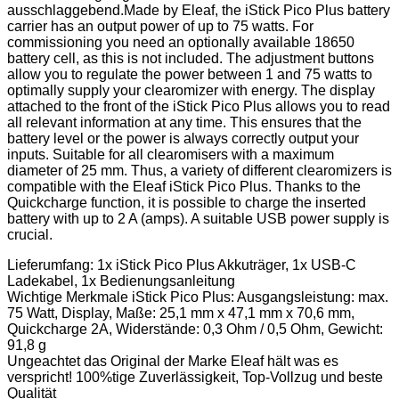
ausschlaggebend.Made by Eleaf, the iStick Pico Plus battery
carrier has an output power of up to 75 watts. For
commissioning you need an optionally available 18650
battery cell, as this is not included. The adjustment buttons
allow you to regulate the power between 1 and 75 watts to
optimally supply your clearomizer with energy. The display
attached to the front of the iStick Pico Plus allows you to read
all relevant information at any time. This ensures that the
battery level or the power is always correctly output your
inputs. Suitable for all clearomisers with a maximum
diameter of 25 mm. Thus, a variety of different clearomizers is
compatible with the Eleaf iStick Pico Plus. Thanks to the
Quickcharge function, it is possible to charge the inserted
battery with up to 2 A (amps). A suitable USB power supply is
crucial.
Lieferumfang: 1x iStick Pico Plus Akkuträger, 1x USB-C
Ladekabel, 1x Bedienungsanleitung
Wichtige Merkmale iStick Pico Plus: Ausgangsleistung: max.
75 Watt, Display, Maße: 25,1 mm x 47,1 mm x 70,6 mm,
Quickcharge 2A, Widerstände: 0,3 Ohm / 0,5 Ohm, Gewicht:
91,8 g
Ungeachtet das Original der Marke Eleaf hält was es
verspricht! 100%tige Zuverlässigkeit, Top-Vollzug und beste
Qualität