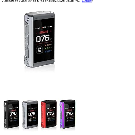
Amazon.de Price:
49,66
€
(as of 19/01/2025 01:36 PST-
Details
)