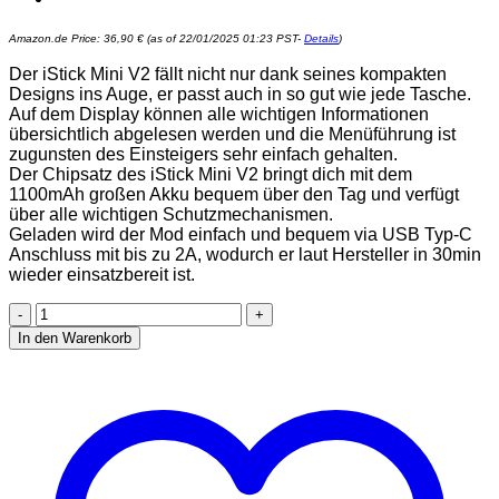
Amazon.de Price:
36,90
€
(as of 22/01/2025 01:23 PST-
Details
)
Der iStick Mini V2 fällt nicht nur dank seines kompakten
Designs ins Auge, er passt auch in so gut wie jede Tasche.
Auf dem Display können alle wichtigen Informationen
übersichtlich abgelesen werden und die Menüführung ist
zugunsten des Einsteigers sehr einfach gehalten.
Der Chipsatz des iStick Mini V2 bringt dich mit dem
1100mAh großen Akku bequem über den Tag und verfügt
über alle wichtigen Schutzmechanismen.
Geladen wird der Mod einfach und bequem via USB Typ-C
Anschluss mit bis zu 2A, wodurch er laut Hersteller in 30min
wieder einsatzbereit ist.
Eleaf
iStick
In den Warenkorb
Mini
V2
Mod
1100mAh
80W
Akkuträger
-
Nikotinfrei