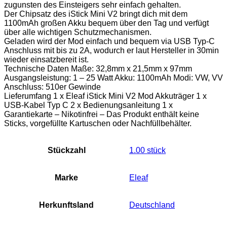
zugunsten des Einsteigers sehr einfach gehalten.
Der Chipsatz des iStick Mini V2 bringt dich mit dem
1100mAh großen Akku bequem über den Tag und verfügt
über alle wichtigen Schutzmechanismen.
Geladen wird der Mod einfach und bequem via USB Typ-C
Anschluss mit bis zu 2A, wodurch er laut Hersteller in 30min
wieder einsatzbereit ist.
Technische Daten Maße: 32,8mm x 21,5mm x 97mm
Ausgangsleistung: 1 – 25 Watt Akku: 1100mAh Modi: VW, VV
Anschluss: 510er Gewinde
Lieferumfang 1 x Eleaf iStick Mini V2 Mod Akkuträger 1 x
USB-Kabel Typ C 2 x Bedienungsanleitung 1 x
Garantiekarte – Nikotinfrei – Das Produkt enthält keine
Sticks, vorgefüllte Kartuschen oder Nachfüllbehälter.
Stückzahl
‎1.00 stück
Marke
Eleaf
Herkunftsland
‎Deutschland