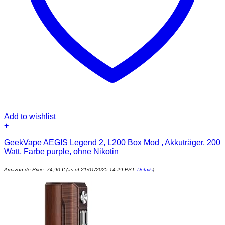
Add to wishlist
+
GeekVape AEGIS Legend 2, L200 Box Mod , Akkuträger, 200
Watt, Farbe purple, ohne Nikotin
Amazon.de Price:
74,90
€
(as of 21/01/2025 14:29 PST-
Details
)