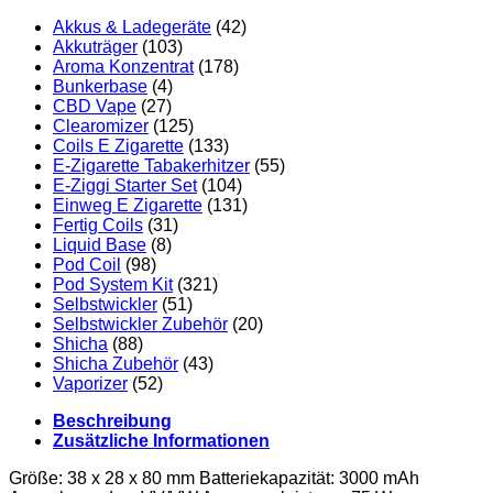
Menge
Akkus & Ladegeräte
(42)
Akkuträger
(103)
Aroma Konzentrat
(178)
Bunkerbase
(4)
CBD Vape
(27)
Clearomizer
(125)
Coils E Zigarette
(133)
E-Zigarette Tabakerhitzer
(55)
E-Ziggi Starter Set
(104)
Einweg E Zigarette
(131)
Fertig Coils
(31)
Liquid Base
(8)
Pod Coil
(98)
Pod System Kit
(321)
Selbstwickler
(51)
Selbstwickler Zubehör
(20)
Shicha
(88)
Shicha Zubehör
(43)
Vaporizer
(52)
Beschreibung
Zusätzliche Informationen
Größe: 38 x 28 x 80 mm Batteriekapazität: 3000 mAh