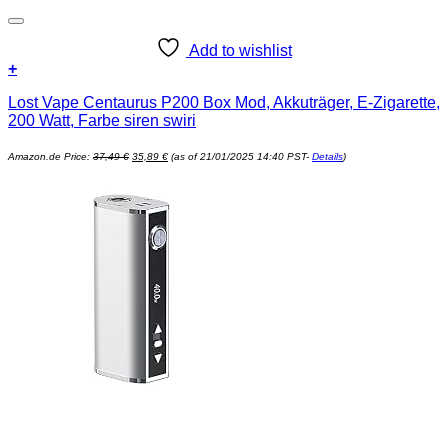
Add to wishlist
+
Lost Vape Centaurus P200 Box Mod, Akkuträger, E-Zigarette,
200 Watt, Farbe siren swiri
Ursprünglicher
Aktueller
Amazon.de Price:
37,49
€
35,89
€
(as of 21/01/2025 14:40 PST-
Details
)
Preis
Preis
war:
ist:
37,49 €
35,89 €.