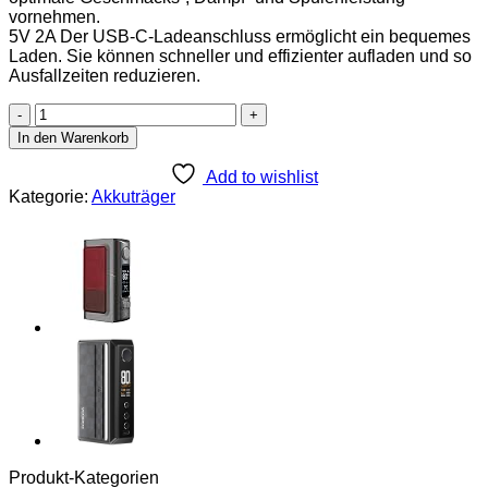
vornehmen.
5V 2A Der USB-C-Ladeanschluss ermöglicht ein bequemes
Laden. Sie können schneller und effizienter aufladen und so
Ausfallzeiten reduzieren.
Eleaf
iStick
In den Warenkorb
i75
Vape
Add to wishlist
Mod
Kategorie:
Akkuträger
75W
3000mAh
2ml
USB-
C
5V
2A
Vintage
Leder
LED
Display
Einstellbar
ohne
Nikotin
Produkt-Kategorien
(Schwarz)