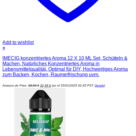
Add to wishlist
+
IMECIG konzentriertes Aroma 12 X 10 ML Set, Schütteln &
Machen, Natürliches Konzentriertes Aroma in
Lebensmittelqualität, Optimal für DIY, Hochwertiges Aroma
zum Backen, Kochen, Raumerfrischung uvm.
Ursprünglicher
Aktueller
Amazon.de Price:
33,99
€
32,99
€
(as of 25/01/2025 02:45 PST-
Details
)
Preis
Preis
war:
ist:
33,99 €
32,99 €.