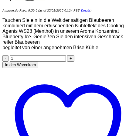
Amazon.de Price:
9,50
€
(as of 25/01/2025 01:24 PST-
Details
)
Tauchen Sie ein in die Welt der saftigen Blaubeeren
kombiniert mit dem erfrischenden Kühleffekt des Cooling
Agents WS23 (Menthol) in unserem Aroma Konzentrat
Blueberry Ice. Genießen Sie den intensiven Geschmack
reifer Blaubeeren
begleitet von einer angenehmen Brise Kühle.
Blueberry
Ice
In den Warenkorb
-
Heidelbeere
Ice
Aroma
Konzentrat
-
Vegan
-
Sasami
-
10ml
Menge