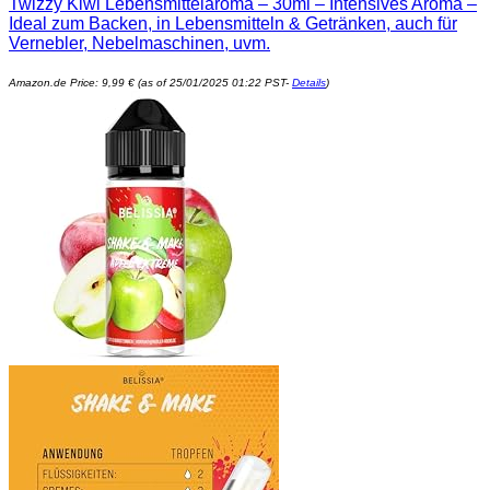
Twizzy Kiwi Lebensmittelaroma – 30ml – Intensives Aroma –
Ideal zum Backen, in Lebensmitteln & Getränken, auch für
Vernebler, Nebelmaschinen, uvm.
Amazon.de Price:
9,99
€
(as of 25/01/2025 01:22 PST-
Details
)