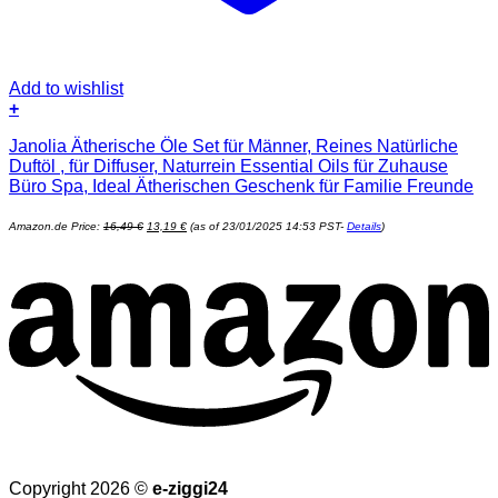
Add to wishlist
+
Janolia Ätherische Öle Set für Männer, Reines Natürliche
Duftöl , für Diffuser, Naturrein Essential Oils für Zuhause
Büro Spa, Ideal Ätherischen Geschenk für Familie Freunde
Ursprünglicher
Aktueller
Amazon.de Price:
16,49
€
13,19
€
(as of 23/01/2025 14:53 PST-
Details
)
Preis
Preis
war:
ist:
16,49 €
13,19 €.
Copyright 2026 ©
e-ziggi24