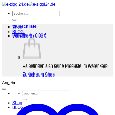
Zum
Inhalt
Suchen
springen
nach:
Wunschliste
Shop
BLOG
Warenkorb /
0,00
€
Warenkorb /
0,00
€
Es befinden sich keine Produkte im Warenkorb.
Es befinden sich keine Produkte im Warenkorb.
Zurück zum Shop
Zurück zum Shop
Angebot!
Suchen
nach:
Shop
BLOG