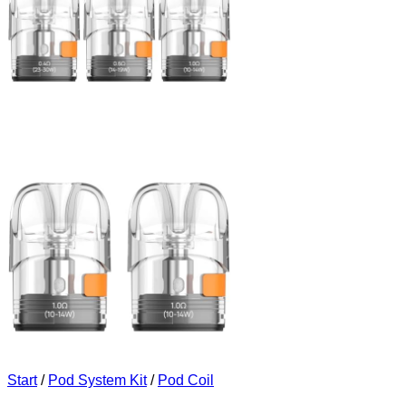
Start
/
Pod System Kit
/
Pod Coil