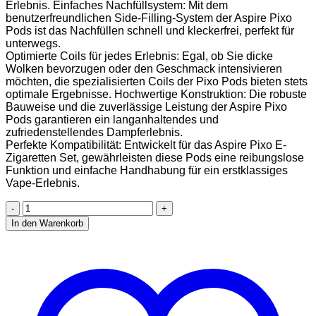
Erlebnis. Einfaches Nachfüllsystem: Mit dem
benutzerfreundlichen Side-Filling-System der Aspire Pixo
Pods ist das Nachfüllen schnell und kleckerfrei, perfekt für
unterwegs.
Optimierte Coils für jedes Erlebnis: Egal, ob Sie dicke
Wolken bevorzugen oder den Geschmack intensivieren
möchten, die spezialisierten Coils der Pixo Pods bieten stets
optimale Ergebnisse. Hochwertige Konstruktion: Die robuste
Bauweise und die zuverlässige Leistung der Aspire Pixo
Pods garantieren ein langanhaltendes und
zufriedenstellendes Dampferlebnis.
Perfekte Kompatibilität: Entwickelt für das Aspire Pixo E-
Zigaretten Set, gewährleisten diese Pods eine reibungslose
Funktion und einfache Handhabung für ein erstklassiges
Vape-Erlebnis.
Aspire
Pixo
In den Warenkorb
Pod
Ersatzpod
2er
Pack
Nikotinfrei
Widerstand
0,6Ohm