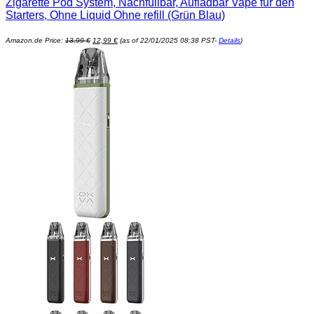
Zigarette Pod System, Nachfüllbar, Aufladbar Vape für den
Starters, Ohne Liquid Ohne refill (Grün Blau)
Ursprünglicher
Aktueller
Amazon.de Price:
13,99
€
12,99
€
(as of 22/01/2025 08:38 PST-
Details
)
Preis
Preis
war:
ist:
13,99 €
12,99 €.