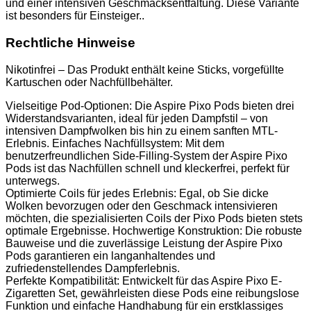
und einer intensiven Geschmacksentfaltung. Diese Variante
ist besonders für Einsteiger..
Rechtliche Hinweise
Nikotinfrei – Das Produkt enthält keine Sticks, vorgefüllte
Kartuschen oder Nachfüllbehälter.
Vielseitige Pod-Optionen: Die Aspire Pixo Pods bieten drei
Widerstandsvarianten, ideal für jeden Dampfstil – von
intensiven Dampfwolken bis hin zu einem sanften MTL-
Erlebnis. Einfaches Nachfüllsystem: Mit dem
benutzerfreundlichen Side-Filling-System der Aspire Pixo
Pods ist das Nachfüllen schnell und kleckerfrei, perfekt für
unterwegs.
Optimierte Coils für jedes Erlebnis: Egal, ob Sie dicke
Wolken bevorzugen oder den Geschmack intensivieren
möchten, die spezialisierten Coils der Pixo Pods bieten stets
optimale Ergebnisse. Hochwertige Konstruktion: Die robuste
Bauweise und die zuverlässige Leistung der Aspire Pixo
Pods garantieren ein langanhaltendes und
zufriedenstellendes Dampferlebnis.
Perfekte Kompatibilität: Entwickelt für das Aspire Pixo E-
Zigaretten Set, gewährleisten diese Pods eine reibungslose
Funktion und einfache Handhabung für ein erstklassiges