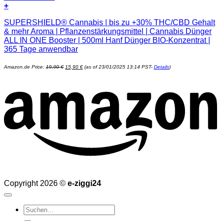
+
SUPERSHIELD® Cannabis | bis zu +30% THC/CBD Gehalt
& mehr Aroma | Pflanzenstärkungsmittel | Cannabis Dünger
ALL IN ONE Booster | 500ml Hanf Dünger BIO-Konzentrat |
365 Tage anwendbar
Ursprünglicher
Aktueller
Amazon.de Price:
19,90
€
15,90
€
(as of 23/01/2025 13:14 PST-
Details
)
Preis
Preis
war:
ist:
19,90 €
15,90 €.
Copyright 2026 ©
e-ziggi24
Suchen
nach: