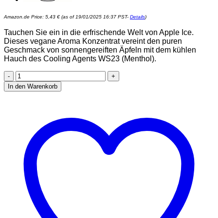
Amazon.de Price:
5,43
€
(as of 19/01/2025 16:37 PST-
Details
)
Tauchen Sie ein in die erfrischende Welt von Apple Ice.
Dieses vegane Aroma Konzentrat vereint den puren
Geschmack von sonnengereiften Äpfeln mit dem kühlen
Hauch des Cooling Agents WS23 (Menthol).
Apple
Ice
In den Warenkorb
-
Apfel
Ice
Aroma
Konzentrat
-
Vegan
-
Sasami
-
10ml
Menge