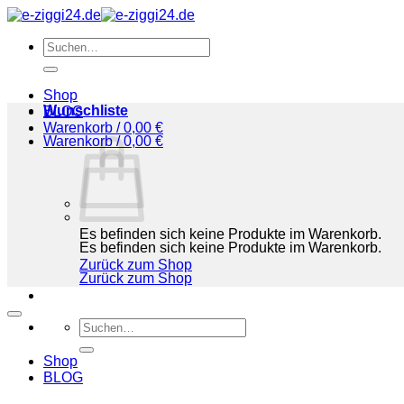
Zum
Inhalt
Suchen
springen
nach:
Shop
Wunschliste
BLOG
Warenkorb /
0,00
€
Warenkorb /
0,00
€
Es befinden sich keine Produkte im Warenkorb.
Es befinden sich keine Produkte im Warenkorb.
Zurück zum Shop
Zurück zum Shop
Suchen
nach:
Shop
BLOG