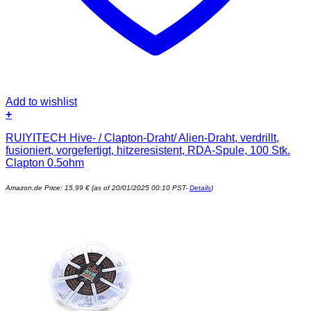
Add to wishlist
+
RUIYITECH Hive- / Clapton-Draht/ Alien-Draht, verdrillt,
fusioniert, vorgefertigt, hitzeresistent, RDA-Spule, 100 Stk.
Clapton 0.5ohm
Amazon.de Price:
15,99
€
(as of 20/01/2025 00:10 PST-
Details
)