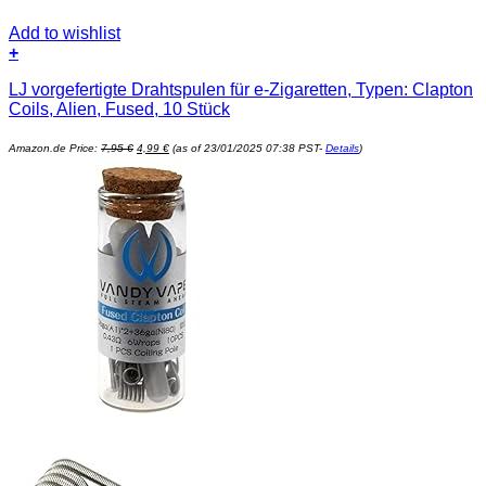
Add to wishlist
+
LJ vorgefertigte Drahtspulen für e-Zigaretten, Typen: Clapton
Coils, Alien, Fused, 10 Stück
Ursprünglicher
Aktueller
Amazon.de Price:
7,95
€
4,99
€
(as of 23/01/2025 07:38 PST-
Details
)
Preis
Preis
war:
ist:
7,95 €
4,99 €.