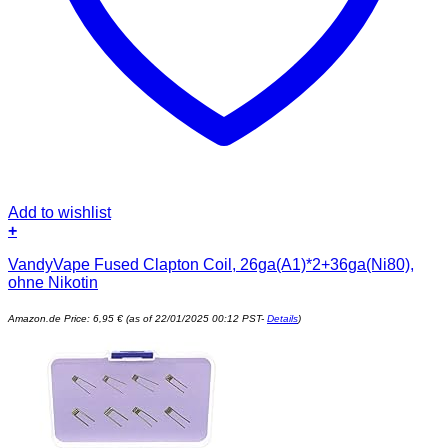
Add to wishlist
+
VandyVape Fused Clapton Coil, 26ga(A1)*2+36ga(Ni80),
ohne Nikotin
Amazon.de Price:
6,95
€
(as of 22/01/2025 00:12 PST-
Details
)