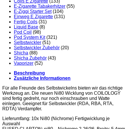
Coils E Zigarette
(133)
E-Zigarette Tabakerhitzer
(55)
E-Ziggi Starter Set
(104)
Einweg E Zigarette
(131)
Fertig Coils
(31)
Liquid Base
(8)
Pod Coil
(98)
Pod System Kit
(321)
Selbstwickler
(51)
Selbstwickler Zubehör
(20)
Shicha
(88)
Shicha Zubehör
(43)
Vaporizer
(52)
Beschreibung
Zusätzliche Informationen
Für alle Freunde des Selbstwickelns bieten wir das richtige
Werkzeug an. Die neuen Ni80 Wicklung von COILOLOGY
sind fertig gedreht, nur noch einschrauben und Watte
einlegen. Geeignet für Selbstwickler (RDA, RBA, RTA,
RDTA) Verdampfer.
Lieferumfang: 10x Ni80 (Nichrome) Fertigwicklung je
Auswahl
FUSED CLAPTON: ni80 – Nichrome 2-26/36, Breite: 5,4mm,