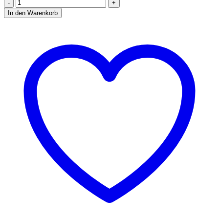
10x
COILOLOGY
In den Warenkorb
Ni80
-
Coils
Draht
Wicklung
Selbstwickler
Verdampfer
Atomizer
RDA,
RBA,
RTA,
RDTA,
Nichrome
(Fused
Clapton
-
0.34
Ohm)
Menge