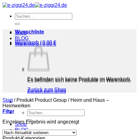
Zum
Inhalt
Suchen
springen
nach:
Wunschliste
Shop
BLOG
Warenkorb /
0,00
€
Warenkorb /
0,00
€
Es befinden sich keine Produkte im Warenkorb.
Es befinden sich keine Produkte im Warenkorb.
Zurück zum Shop
Zurück zum Shop
Start
/
Produkt Product Group
/
Heim und Haus –
Heimwerken
Filter
Suchen
nach:
Einzelnes Ergebnis wird angezeigt
Shop
BLOG
Produkt-Kategorien