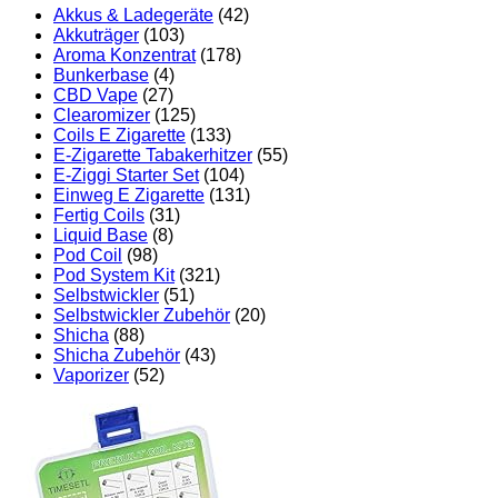
Akkus & Ladegeräte
(42)
Akkuträger
(103)
Aroma Konzentrat
(178)
Bunkerbase
(4)
CBD Vape
(27)
Clearomizer
(125)
Coils E Zigarette
(133)
E-Zigarette Tabakerhitzer
(55)
E-Ziggi Starter Set
(104)
Einweg E Zigarette
(131)
Fertig Coils
(31)
Liquid Base
(8)
Pod Coil
(98)
Pod System Kit
(321)
Selbstwickler
(51)
Selbstwickler Zubehör
(20)
Shicha
(88)
Shicha Zubehör
(43)
Vaporizer
(52)