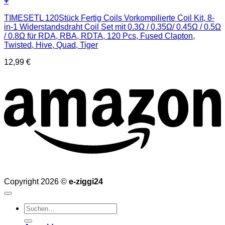
+
TIMESETL 120Stück Fertig Coils Vorkompilierte Coil Kit, 8-
in-1 Widerstandsdraht Coil Set mit 0.3Ω / 0.35Ω/ 0.45Ω / 0.5Ω
/ 0.8Ω für RDA, RBA, RDTA, 120 Pcs, Fused Clapton,
Twisted, Hive, Quad, Tiger
12,99
€
Copyright 2026 ©
e-ziggi24
Suchen
nach: