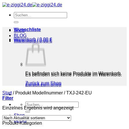
Zum
Inhalt
Suchen
springen
nach:
Wunschliste
Shop
BLOG
Warenkorb /
0,00
€
Warenkorb /
0,00
€
Es befinden sich keine Produkte im Warenkorb.
Es befinden sich keine Produkte im Warenkorb.
Zurück zum Shop
Zurück zum Shop
Start
/
Produkt Modellnummer
/
‎TXJ-242-EU
Filter
Suchen
Einzelnes Ergebnis wird angezeigt
nach:
Shop
BLOG
Produkt-Kategorien