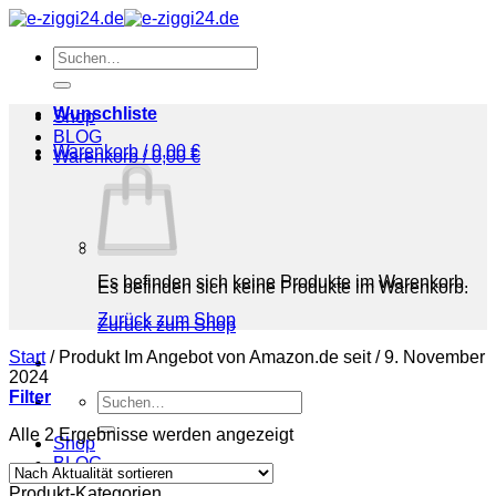
Zum
Inhalt
Suchen
springen
nach:
Wunschliste
Shop
BLOG
Warenkorb /
0,00
€
Warenkorb /
0,00
€
Es befinden sich keine Produkte im Warenkorb.
Es befinden sich keine Produkte im Warenkorb.
Zurück zum Shop
Zurück zum Shop
Start
/
Produkt Im Angebot von Amazon.de seit
/
9. November
2024
Filter
Suchen
nach:
Nach
Alle 2 Ergebnisse werden angezeigt
Shop
Aktualität
BLOG
sortiert
Produkt-Kategorien