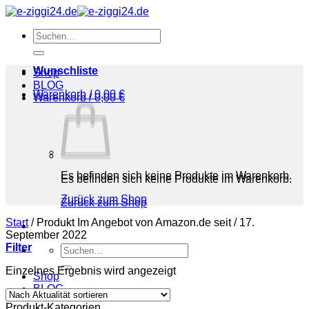
Zum
Inhalt
Suchen
springen
nach:
Wunschliste
Shop
BLOG
Warenkorb /
0,00
€
Warenkorb /
0,00
€
Es befinden sich keine Produkte im Warenkorb.
Es befinden sich keine Produkte im Warenkorb.
Zurück zum Shop
Zurück zum Shop
Start
/
Produkt Im Angebot von Amazon.de seit
/
17.
September 2022
Filter
Suchen
nach:
Einzelnes Ergebnis wird angezeigt
Shop
BLOG
Produkt-Kategorien