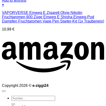
Add to wishlist
+
Dieses
VAPORVERSE Einweg E Zigarett Ohne Nikotin
Produkt
Fruchtaromen 600 Züge Einweg E Shisha Einweg-Pod
weist
Dampfen Fruchtaromen Vape Pen Starter-Kit (1x Traubeneis)
mehrere
Varianten
10,99
€
auf.
Die
Optionen
können
auf
der
Produktseite
gewählt
werden
Copyright 2026 ©
e-ziggi24
Suchen
nach: