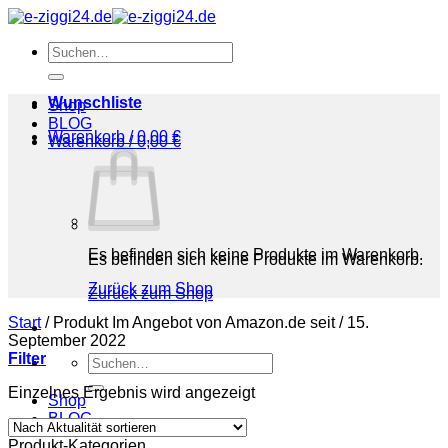
Zum
Inhalt
Suchen
springen
nach:
Wunschliste
Shop
BLOG
Warenkorb /
0,00
€
Warenkorb /
0,00
€
Es befinden sich keine Produkte im Warenkorb.
Es befinden sich keine Produkte im Warenkorb.
Zurück zum Shop
Zurück zum Shop
Start
/
Produkt Im Angebot von Amazon.de seit
/
15.
September 2022
Filter
Suchen
nach:
Einzelnes Ergebnis wird angezeigt
Shop
BLOG
Produkt-Kategorien