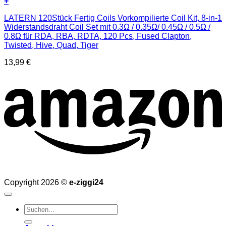
+
LATERN 120Stück Fertig Coils Vorkompilierte Coil Kit, 8-in-1
Widerstandsdraht Coil Set mit 0.3Ω / 0.35Ω/ 0.45Ω / 0.5Ω /
0.8Ω für RDA, RBA, RDTA, 120 Pcs, Fused Clapton,
Twisted, Hive, Quad, Tiger
13,99
€
Copyright 2026 ©
e-ziggi24
Suchen
nach: