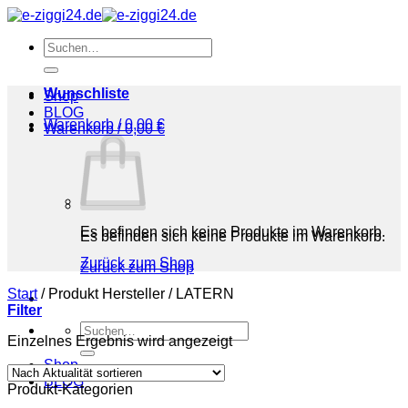
Zum
Inhalt
Suchen
springen
nach:
Wunschliste
Shop
BLOG
Warenkorb /
0,00
€
Warenkorb /
0,00
€
Es befinden sich keine Produkte im Warenkorb.
Es befinden sich keine Produkte im Warenkorb.
Zurück zum Shop
Zurück zum Shop
Start
/
Produkt Hersteller
/
‎LATERN
Filter
Suchen
Einzelnes Ergebnis wird angezeigt
nach:
Shop
BLOG
Produkt-Kategorien