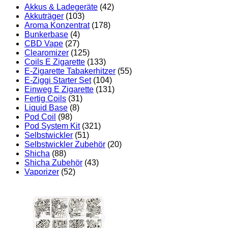
Akkus & Ladegeräte
(42)
Akkuträger
(103)
Aroma Konzentrat
(178)
Bunkerbase
(4)
CBD Vape
(27)
Clearomizer
(125)
Coils E Zigarette
(133)
E-Zigarette Tabakerhitzer
(55)
E-Ziggi Starter Set
(104)
Einweg E Zigarette
(131)
Fertig Coils
(31)
Liquid Base
(8)
Pod Coil
(98)
Pod System Kit
(321)
Selbstwickler
(51)
Selbstwickler Zubehör
(20)
Shicha
(88)
Shicha Zubehör
(43)
Vaporizer
(52)