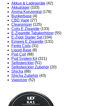
Akkus & Ladegeräte
(42)
Akkuträger
(103)
Aroma Konzentrat
(178)
Bunkerbase
(4)
CBD Vape
(27)
Clearomizer
(125)
Coils E Zigarette
(133)
E-Zigarette Tabakerhitzer
(55)
E-Ziggi Starter Set
(104)
Einweg E Zigarette
(131)
Fertig Coils
(31)
Liquid Base
(8)
Pod Coil
(98)
Pod System Kit
(321)
Selbstwickler
(51)
Selbstwickler Zubehör
(20)
Shicha
(88)
Shicha Zubehör
(43)
Vaporizer
(52)