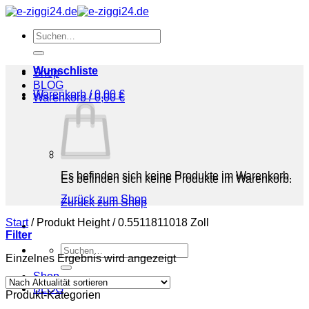
Zum
Inhalt
Suchen
springen
nach:
Wunschliste
Shop
BLOG
Warenkorb /
0,00
€
Warenkorb /
0,00
€
Es befinden sich keine Produkte im Warenkorb.
Es befinden sich keine Produkte im Warenkorb.
Zurück zum Shop
Zurück zum Shop
Start
/
Produkt Height
/
0.5511811018 Zoll
Filter
Suchen
Einzelnes Ergebnis wird angezeigt
nach:
Shop
BLOG
Produkt-Kategorien