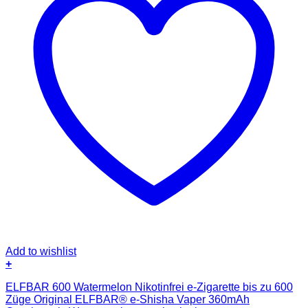
Add to wishlist
+
Dieses
ELFBAR 600 Watermelon Nikotinfrei e-Zigarette bis zu 600
Produkt
Züge Original ELFBAR® e-Shisha Vaper 360mAh
weist