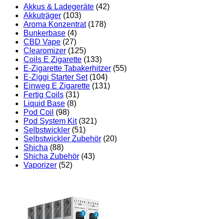
Akkus & Ladegeräte
(42)
Akkuträger
(103)
Aroma Konzentrat
(178)
Bunkerbase
(4)
CBD Vape
(27)
Clearomizer
(125)
Coils E Zigarette
(133)
E-Zigarette Tabakerhitzer
(55)
E-Ziggi Starter Set
(104)
Einweg E Zigarette
(131)
Fertig Coils
(31)
Liquid Base
(8)
Pod Coil
(98)
Pod System Kit
(321)
Selbstwickler
(51)
Selbstwickler Zubehör
(20)
Shicha
(88)
Shicha Zubehör
(43)
Vaporizer
(52)