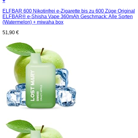
+
Dieses
ELFBAR 600 Nikotinfrei e-Zigarette bis zu 600 Züge Original
Produkt
ELFBAR® e-Shisha Vape 360mAh Geschmack: Alle Sorten
weist
(Watermelon) + miwaha box
mehrere
Varianten
51,90
€
auf.
Die
Optionen
können
auf
der
Produktseite
gewählt
werden