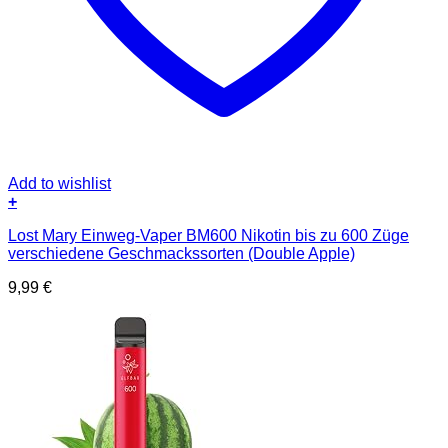
Add to wishlist
+
Dieses
Lost Mary Einweg-Vaper BM600 Nikotin bis zu 600 Züge
Produkt
verschiedene Geschmackssorten (Double Apple)
weist
mehrere
9,99
€
Varianten
auf.
Die
Optionen
können
auf
der
Produktseite
gewählt