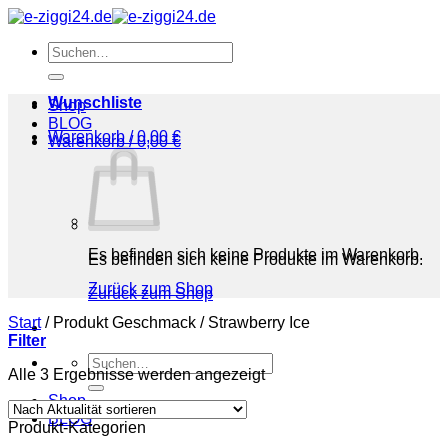
Zum
Inhalt
Suchen
springen
nach:
Wunschliste
Shop
BLOG
Warenkorb /
0,00
€
Warenkorb /
0,00
€
Es befinden sich keine Produkte im Warenkorb.
Es befinden sich keine Produkte im Warenkorb.
Zurück zum Shop
Zurück zum Shop
Start
/
Produkt Geschmack
/
Strawberry Ice
Filter
Suchen
Nach
Alle 3 Ergebnisse werden angezeigt
nach:
Aktualität
Shop
sortiert
BLOG
Produkt-Kategorien