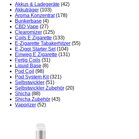
Akkus & Ladegeräte
(42)
Akkuträger
(103)
Aroma Konzentrat
(178)
Bunkerbase
(4)
CBD Vape
(27)
Clearomizer
(125)
Coils E Zigarette
(133)
E-Zigarette Tabakerhitzer
(55)
E-Ziggi Starter Set
(104)
Einweg E Zigarette
(131)
Fertig Coils
(31)
Liquid Base
(8)
Pod Coil
(98)
Pod System Kit
(321)
Selbstwickler
(51)
Selbstwickler Zubehör
(20)
Shicha
(88)
Shicha Zubehör
(43)
Vaporizer
(52)