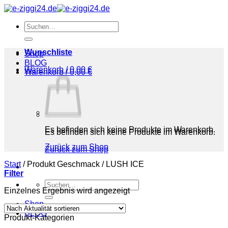
Zum
Inhalt
Suchen
springen
nach:
Wunschliste
Shop
BLOG
Warenkorb /
0,00
€
Warenkorb /
0,00
€
Es befinden sich keine Produkte im Warenkorb.
Es befinden sich keine Produkte im Warenkorb.
Zurück zum Shop
Zurück zum Shop
Start
/
Produkt Geschmack
/
LUSH ICE
Filter
Suchen
Einzelnes Ergebnis wird angezeigt
nach:
Shop
BLOG
Produkt-Kategorien