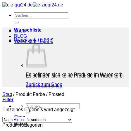
Zum
Inhalt
Suchen
springen
nach:
Wunschliste
Shop
BLOG
Warenkorb /
0,00
€
Warenkorb /
0,00
€
Es befinden sich keine Produkte im Warenkorb.
Es befinden sich keine Produkte im Warenkorb.
Zurück zum Shop
Zurück zum Shop
Start
/
Produkt Farbe
/
‎Frosted
Filter
Suchen
Einzelnes Ergebnis wird angezeigt
nach:
Shop
BLOG
Produkt-Kategorien