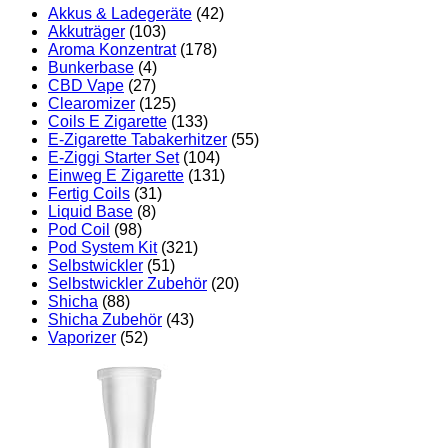
Akkus & Ladegeräte
(42)
Akkuträger
(103)
Aroma Konzentrat
(178)
Bunkerbase
(4)
CBD Vape
(27)
Clearomizer
(125)
Coils E Zigarette
(133)
E-Zigarette Tabakerhitzer
(55)
E-Ziggi Starter Set
(104)
Einweg E Zigarette
(131)
Fertig Coils
(31)
Liquid Base
(8)
Pod Coil
(98)
Pod System Kit
(321)
Selbstwickler
(51)
Selbstwickler Zubehör
(20)
Shicha
(88)
Shicha Zubehör
(43)
Vaporizer
(52)