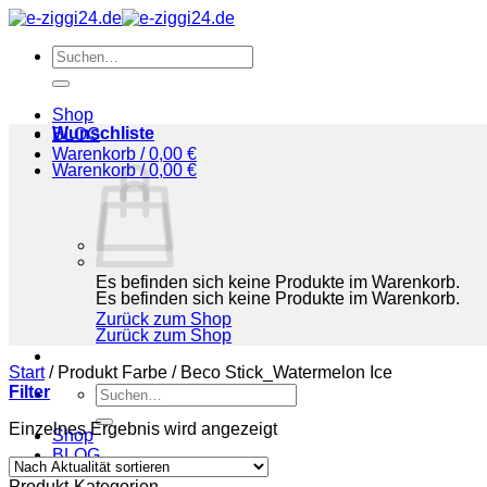
Zum
Inhalt
Suchen
springen
nach:
Shop
Wunschliste
BLOG
Warenkorb /
0,00
€
Warenkorb /
0,00
€
Es befinden sich keine Produkte im Warenkorb.
Es befinden sich keine Produkte im Warenkorb.
Zurück zum Shop
Zurück zum Shop
Start
/
Produkt Farbe
/
Beco Stick_Watermelon Ice
Filter
Suchen
nach:
Einzelnes Ergebnis wird angezeigt
Shop
BLOG
Produkt-Kategorien