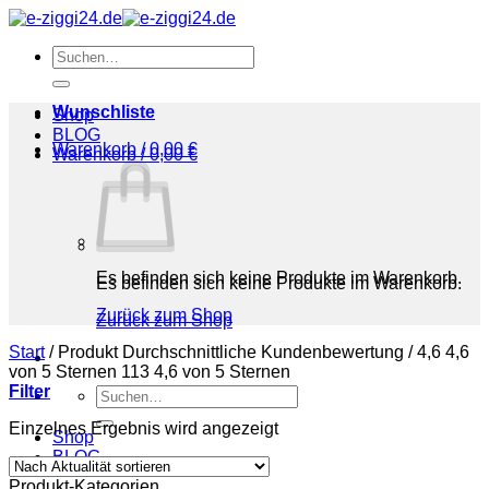
Zum
Inhalt
Suchen
springen
nach:
Wunschliste
Shop
BLOG
Warenkorb /
0,00
€
Warenkorb /
0,00
€
Es befinden sich keine Produkte im Warenkorb.
Es befinden sich keine Produkte im Warenkorb.
Zurück zum Shop
Zurück zum Shop
Start
/
Produkt Durchschnittliche Kundenbewertung
/
4,6 4,6
von 5 Sternen 113 4,6 von 5 Sternen
Filter
Suchen
nach:
Einzelnes Ergebnis wird angezeigt
Shop
BLOG
Produkt-Kategorien