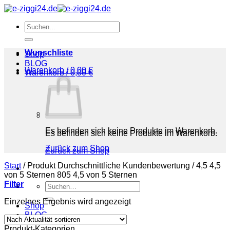
Zum
Inhalt
Suchen
springen
nach:
Wunschliste
Shop
BLOG
Warenkorb /
0,00
€
Warenkorb /
0,00
€
Es befinden sich keine Produkte im Warenkorb.
Es befinden sich keine Produkte im Warenkorb.
Zurück zum Shop
Zurück zum Shop
Start
/
Produkt Durchschnittliche Kundenbewertung
/
4,5 4,5
von 5 Sternen 805 4,5 von 5 Sternen
Filter
Suchen
nach:
Einzelnes Ergebnis wird angezeigt
Shop
BLOG
Produkt-Kategorien