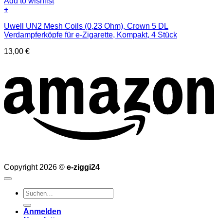
Add to wishlist
+
Uwell UN2 Mesh Coils (0,23 Ohm), Crown 5 DL
Verdampferköpfe für e-Zigarette, Kompakt, 4 Stück
13,00
€
Copyright 2026 ©
e-ziggi24
Suchen
nach:
Anmelden