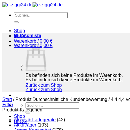
Zum
Inhalt
Suchen
springen
nach:
Shop
Wunschliste
BLOG
Warenkorb /
0,00
€
Warenkorb /
0,00
€
Es befinden sich keine Produkte im Warenkorb.
Es befinden sich keine Produkte im Warenkorb.
Zurück zum Shop
Zurück zum Shop
Start
/
Produkt Durchschnittliche Kundenbewertung
/
4,4 4,4 v
Filter
Suchen
Produkt-Kategorien
nach:
Shop
Akkus & Ladegeräte
(42)
BLOG
Akkuträger
(103)