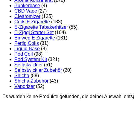
Aroma Konzentrat
(178)
Bunkerbase
(4)
CBD Vape
(27)
Clearomizer
(125)
Coils E Zigarette
(133)
E-Zigarette Tabakerhitzer
(55)
E-Ziggi Starter Set
(104)
Einweg E Zigarette
(131)
Fertig Coils
(31)
Liquid Base
(8)
Pod Coil
(98)
Pod System Kit
(321)
Selbstwickler
(51)
Selbstwickler Zubehör
(20)
Shicha
(88)
Shicha Zubehör
(43)
Vaporizer
(52)
Es wurden keine Produkte gefunden, die deiner Auswahl ents