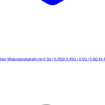
wickler Widerstandsdraht mit 0.3Ω / 0.35Ω/ 0.45Ω / 0.5Ω / 0.8Ω 