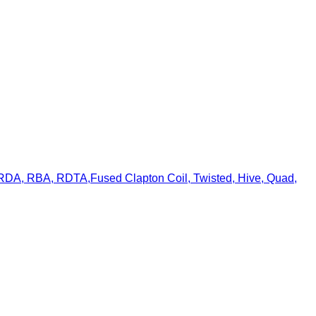
für RDA, RBA, RDTA,Fused Clapton Coil, Twisted, Hive, Quad,