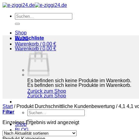
Zum
Inhalt
Suchen
springen
nach:
Shop
Wunschliste
BLOG
Warenkorb /
0,00
€
Warenkorb /
0,00
€
Es befinden sich keine Produkte im Warenkorb.
Es befinden sich keine Produkte im Warenkorb.
Zurück zum Shop
Zurück zum Shop
Start
/
Produkt Durchschnittliche Kundenbewertung
/
4,1 4,1 v
Filter
Suchen
nach:
Einzelnes Ergebnis wird angezeigt
Shop
BLOG
Produkt-Kategorien