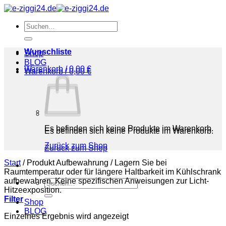
Zum
Inhalt
Suchen
springen
nach:
Wunschliste
Shop
BLOG
Warenkorb /
0,00
€
Warenkorb /
0,00
€
Es befinden sich keine Produkte im Warenkorb.
Es befinden sich keine Produkte im Warenkorb.
Zurück zum Shop
Zurück zum Shop
Start
/
Produkt Aufbewahrung
/
‎Lagern Sie bei
Raumtemperatur oder für längere Haltbarkeit im Kühlschrank
aufbewahren. Keine spezifischen Anweisungen zur Licht-
Suchen
Hitzeexposition.
nach:
Filter
Shop
BLOG
Einzelnes Ergebnis wird angezeigt