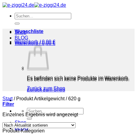
Zum
Inhalt
Suchen
springen
nach:
Wunschliste
Shop
BLOG
Warenkorb /
0,00
€
Warenkorb /
0,00
€
Es befinden sich keine Produkte im Warenkorb.
Es befinden sich keine Produkte im Warenkorb.
Zurück zum Shop
Zurück zum Shop
Start
/
Produkt Artikelgewicht
/
‎620 g
Filter
Suchen
Einzelnes Ergebnis wird angezeigt
nach:
Shop
BLOG
Produkt-Kategorien