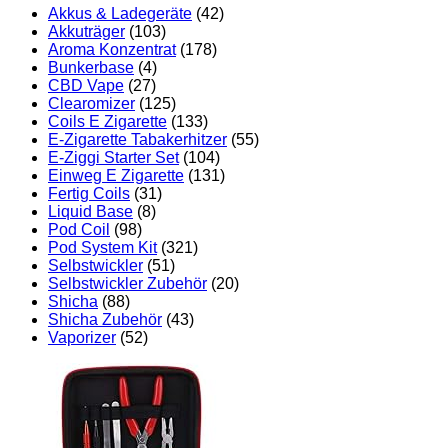
Akkus & Ladegeräte
(42)
Akkuträger
(103)
Aroma Konzentrat
(178)
Bunkerbase
(4)
CBD Vape
(27)
Clearomizer
(125)
Coils E Zigarette
(133)
E-Zigarette Tabakerhitzer
(55)
E-Ziggi Starter Set
(104)
Einweg E Zigarette
(131)
Fertig Coils
(31)
Liquid Base
(8)
Pod Coil
(98)
Pod System Kit
(321)
Selbstwickler
(51)
Selbstwickler Zubehör
(20)
Shicha
(88)
Shicha Zubehör
(43)
Vaporizer
(52)