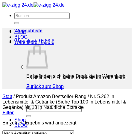
Zum
Inhalt
Suchen
springen
nach:
Wunschliste
Shop
BLOG
Warenkorb /
0,00
€
Warenkorb /
0,00
€
Es befinden sich keine Produkte im Warenkorb.
Es befinden sich keine Produkte im Warenkorb.
Zurück zum Shop
Zurück zum Shop
Start
/
Produkt Amazon Bestseller-Rang
/
Nr. 5.262 in
Lebensmittel & Getränke (Siehe Top 100 in Lebensmittel &
Getränke) Nr. 13 in Natürliche Extrakte
Suchen
Filter
nach:
Shop
Einzelnes Ergebnis wird angezeigt
BLOG