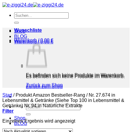
Zum
Inhalt
Suchen
springen
nach:
Wunschliste
Shop
BLOG
Warenkorb /
0,00
€
Warenkorb /
0,00
€
Es befinden sich keine Produkte im Warenkorb.
Es befinden sich keine Produkte im Warenkorb.
Zurück zum Shop
Zurück zum Shop
Start
/
Produkt Amazon Bestseller-Rang
/
Nr. 27.674 in
Lebensmittel & Getränke (Siehe Top 100 in Lebensmittel &
Getränke) Nr. 94 in Natürliche Extrakte
Suchen
Filter
nach:
Shop
Einzelnes Ergebnis wird angezeigt
BLOG