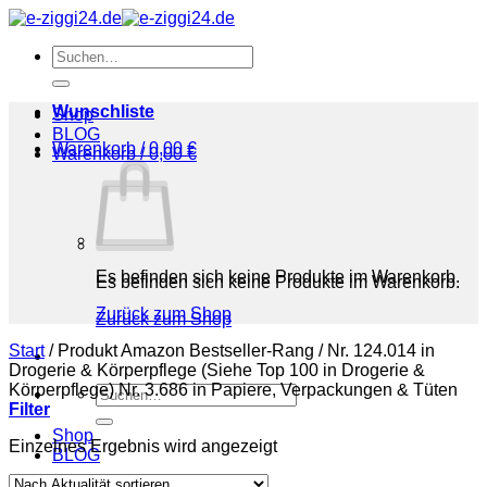
Zum
Inhalt
Suchen
springen
nach:
Wunschliste
Shop
BLOG
Warenkorb /
0,00
€
Warenkorb /
0,00
€
Es befinden sich keine Produkte im Warenkorb.
Es befinden sich keine Produkte im Warenkorb.
Zurück zum Shop
Zurück zum Shop
Start
/
Produkt Amazon Bestseller-Rang
/
Nr. 124.014 in
Drogerie & Körperpflege (Siehe Top 100 in Drogerie &
Körperpflege) Nr. 3.686 in Papiere, Verpackungen & Tüten
Suchen
Filter
nach:
Shop
Einzelnes Ergebnis wird angezeigt
BLOG