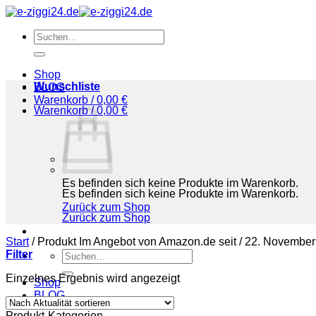
Zum
Inhalt
Suchen
springen
nach:
Shop
Wunschliste
BLOG
Warenkorb /
0,00
€
Warenkorb /
0,00
€
Es befinden sich keine Produkte im Warenkorb.
Es befinden sich keine Produkte im Warenkorb.
Zurück zum Shop
Zurück zum Shop
Start
/
Produkt Im Angebot von Amazon.de seit
/
22. November
Filter
Suchen
nach:
Einzelnes Ergebnis wird angezeigt
Shop
BLOG
Produkt-Kategorien